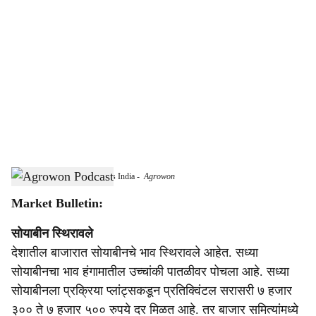
o
c
i
a
l
s
Agricultural Commodity Prices India
-
Agrowon
h
Market Bulletin:
a
सोयाबीन स्थिरावले
r
देशातील बाजारात सोयाबीनचे भाव स्थिरावले आहेत. सध्या
e
सोयाबीनचा भाव हंगामातील उच्चांकी पातळीवर पोचला आहे. सध्या
सोयाबीनला प्रक्रिया प्लांट्सकडून प्रतिक्विंटल सरासरी ७ हजार
३०० ते ७ हजार ५०० रुपये दर मिळत आहे. तर बाजार समित्यांमध्ये