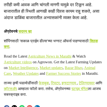
तरीही कमी आवक आणि चांगली मागणी यामुळे दर टिकून आहे.
बाजारातील ही स्थिती आणखी काही दिवस कायम राहू शकते, असा
अंदाज डाळिंबा बाजारातील अभ्यासकांनी व्यक्त केला आहे.
ॲग्रोवनचे
सदस्य व्हा
शॉपिंगसाठी 'सकाळ प्राईम डील्स'च्या भन्नाट ऑफर्स पाहण्यासाठी
क्लिक
करा
.
Read the Latest
Agriculture News in Marathi
& Watch
Agriculture videos
on Agrowon. Get the Latest Farming Updates
on
Market Intelligence
,
Market updates
,
Bazar Bhav
,
Animal
Care
,
Weather Updates
and
Farmer Success Stories
in Marathi.
ताज्या कृषी घडामोडींसाठी
फेसबुक
,
ट्विटर
,
इन्स्टाग्राम
,
टेलिग्रामवर
आणि
व्हॉट्सॲप
आम्हाला फॉलो करा. तसेच, ॲग्रोवनच्या
यूट्यूब चॅनेल
ला आजच
सबस्क्राइब करा.