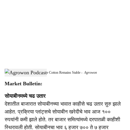
o
c
i
a
l
s
Soybean Prices Fluctuate While Cotton Remains Stable
-
Agrowon
h
Market Bulletin:
a
सोयाबीनमध्ये चढ उतार
r
देशातील बाजारात सोयाबीनच्या भावात काहीसे चढ उतार सुरु झाले
e
आहेत. प्रक्रिया प्लांट्सचे सोयाबीन खरेदीचे भाव आज १००
रुपयांनी कमी झाले होते. तर बाजार समित्यांमध्ये दरपातळी काहीशी
स्थिरावली होती. सोयाबीनचा भाव ६ हजार ७०० ते ७ हजार