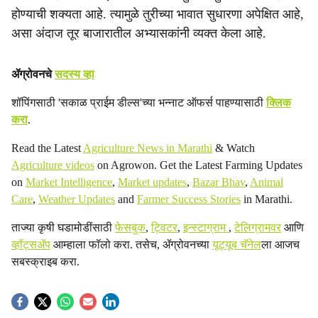
होण्याची शक्यता आहे. त्यामुळे तुरीच्या भावात सुधारणा अपेक्षित आहे,
असा अंदाज तूर बाजारातील अभ्यासकांनी व्यक्त केला आहे.
ॲग्रोवनचे
सदस्य व्हा
शॉपिंगसाठी 'सकाळ प्राईम डील्स'च्या भन्नाट ऑफर्स पाहण्यासाठी
क्लिक
करा
.
Read the Latest
Agriculture News in Marathi
& Watch
Agriculture videos
on Agrowon. Get the Latest Farming Updates
on
Market Intelligence
,
Market updates
,
Bazar Bhav
,
Animal
Care
,
Weather Updates
and
Farmer Success Stories
in Marathi.
ताज्या कृषी घडामोडींसाठी
फेसबुक
,
ट्विटर
,
इन्स्टाग्राम
,
टेलिग्रामवर
आणि
व्हॉट्सॲप
आम्हाला फॉलो करा. तसेच, ॲग्रोवनच्या
यूट्यूब चॅनेल
ला आजच
सबस्क्राइब करा.