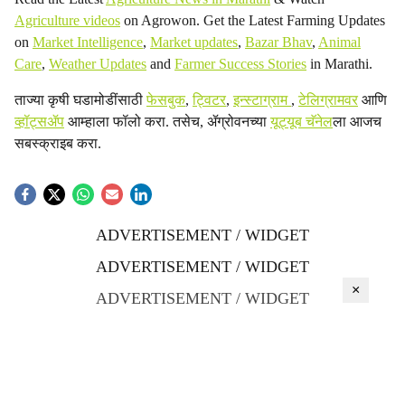
Agriculture videos
on Agrowon. Get the Latest Farming Updates
on
Market Intelligence
,
Market updates
,
Bazar Bhav
,
Animal
Care
,
Weather Updates
and
Farmer Success Stories
in Marathi.
ताज्या कृषी घडामोडींसाठी
फेसबुक
,
ट्विटर
,
इन्स्टाग्राम
,
टेलिग्रामवर
आणि
व्हॉट्सॲप
आम्हाला फॉलो करा. तसेच, ॲग्रोवनच्या
यूट्यूब चॅनेल
ला आजच
सबस्क्राइब करा.
ADVERTISEMENT / WIDGET
ADVERTISEMENT / WIDGET
×
ADVERTISEMENT / WIDGET