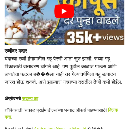
रब्बीवर मदार
यंदाच्या रब्बी हंगामातील गहू पेरणी आता सुरु झाली. सध्या गहू
पिकासाठी वातावरण चांगले आहे. पण पुढील काळात पाऊस आणि
उष्णतेचा फटका ब���ला नाही तर गेल्यावर्षीपेक्षा गहू उत्पादन
जास्त होऊ शकते. असे झाल्यास गव्हाच्या दरातील तेजी कमी होईल.
ॲग्रोवनचे
सदस्य व्हा
शॉपिंगसाठी 'सकाळ प्राईम डील्स'च्या भन्नाट ऑफर्स पाहण्यासाठी
क्लिक
करा
.
Read the Latest
Agriculture News in Marathi
& Watch