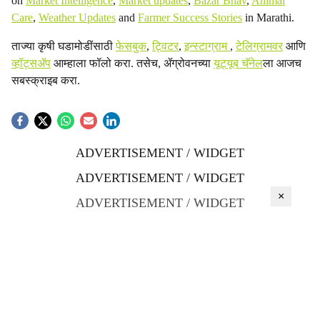
on
Market Intelligence
,
Market updates
,
Bazar Bhav
,
Animal
Care
,
Weather Updates
and
Farmer Success Stories
in Marathi.
ताज्या कृषी घडामोडींसाठी
फेसबुक
,
ट्विटर
,
इन्स्टाग्राम
,
टेलिग्रामवर
आणि
व्हॉट्सॲप
आम्हाला फॉलो करा. तसेच, ॲग्रोवनच्या
यूट्यूब चॅनेल
ला आजच
सबस्क्राइब करा.
ADVERTISEMENT / WIDGET
ADVERTISEMENT / WIDGET
×
ADVERTISEMENT / WIDGET