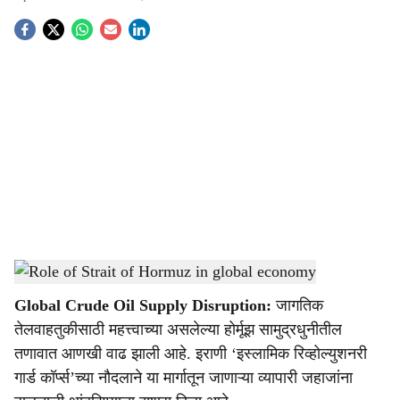
S
o
c
i
a
l
s
Strait of Hormuz tensions impact on global oil supply
-
Agrowon
h
Global Crude Oil Supply Disruption:
जागतिक
a
तेलवाहतुकीसाठी महत्त्वाच्या असलेल्या होर्मूझ सामुद्रधुनीतील
r
तणावात आणखी वाढ झाली आहे. इराणी ‘इस्लामिक रिव्होल्युशनरी
गार्ड कॉर्प्स’च्या नौदलाने या मार्गातून जाणाऱ्या व्यापारी जहाजांना
e