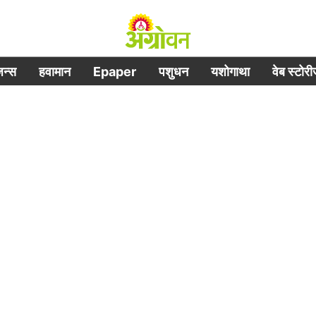
िजन्स
हवामान
Epaper
पशुधन
यशोगाथा
वेब स्टोर