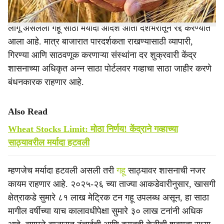
सरकारी अधिसूचनेनुसार, २७ मे २०२५ पासून ३१ मार्च २०२६ पर्यंत
लागू असलेला गहू साठा मर्यादा आदेश आता देशभरातून रद्द करण्यात
आला आहे. मात्र बाजारात पारदर्शकता राखण्यासाठी व्यापारी,
गिरण्या आणि साठवणूक करणाऱ्या संस्थांना दर शुक्रवारी केंद्र
शासनाच्या अधिकृत अन्न साठा पोर्टलवर गव्हाचा साठा जाहीर करणे
बंधनकारक राहणार आहे.
Also Read
Wheat Stocks Limit: मोठा निर्णय! केंद्राने गव्हाच्या
साठ्यावरील मर्यादा हटवली
म्हणजेच मर्यादा हटवली असली तरी
गहू
साठ्यावर शासनाची नजर
कायम राहणार आहे. २०२५-२६ च्या ताज्या आकडेवारीनुसार, खासगी
क्षेत्राकडे सुमारे ८१ लाख मेट्रिक टन गहू उपलब्ध असून, हा साठा
मागील वर्षीच्या याच कालावधीपेक्षा सुमारे ३० लाख टनांनी अधिक