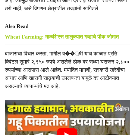
आहे. त्यामुळे बाजारात टंचाईची आणि दरातही तेजीची शक्यता सध्या
तरी नाही, असे विपणन क्षेत्रातील तज्ज्ञांनी सांगितले.
Also Read
Wheat Farming: माळशिरस तालुक्यात गव्हाचे पीक जोमात
बाजाराचा विचार करता, मागील व��्षी याच काळात प्रति
क्विंटल सुमारे २,९५० रुपये असलेले ठोक दर सध्या घसरून २,८००
रुपयांच्या आसपास आले आहेत. मर्यादित मागणी, सरकारी खरेदीचा
आधार आणि खासगी साठ्याची उपलब्धता यामुळे दर आटोक्यात
असल्याचे व्यापाऱ्यांचे मत आहे.