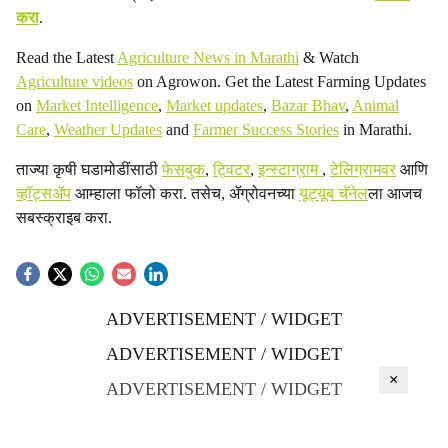
करा
.
Read the Latest
Agriculture News in Marathi
& Watch
Agriculture videos
on Agrowon. Get the Latest Farming Updates
on
Market Intelligence
,
Market updates
,
Bazar Bhav
,
Animal
Care
,
Weather Updates
and
Farmer Success Stories
in Marathi.
ताज्या कृषी घडामोडींसाठी
फेसबुक
,
ट्विटर
,
इन्स्टाग्राम
,
टेलिग्रामवर
आणि
व्हॉट्सॲप
आम्हाला फॉलो करा. तसेच, ॲग्रोवनच्या
यूट्यूब चॅनेल
ला आजच
सबस्क्राइब करा.
ADVERTISEMENT / WIDGET
ADVERTISEMENT / WIDGET
×
ADVERTISEMENT / WIDGET