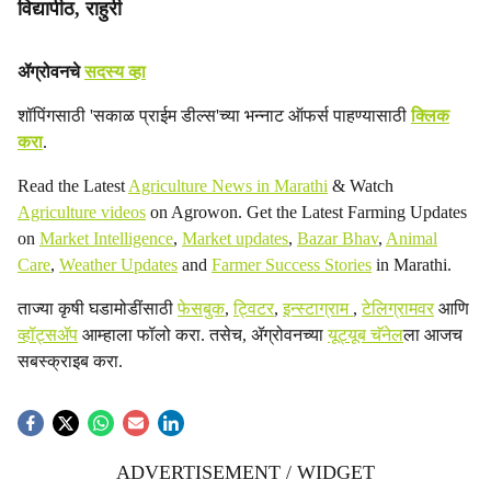
विद्यापीठ, राहुरी
ॲग्रोवनचे
सदस्य व्हा
शॉपिंगसाठी 'सकाळ प्राईम डील्स'च्या भन्नाट ऑफर्स पाहण्यासाठी
क्लिक
करा
.
Read the Latest
Agriculture News in Marathi
& Watch
Agriculture videos
on Agrowon. Get the Latest Farming Updates
on
Market Intelligence
,
Market updates
,
Bazar Bhav
,
Animal
Care
,
Weather Updates
and
Farmer Success Stories
in Marathi.
ताज्या कृषी घडामोडींसाठी
फेसबुक
,
ट्विटर
,
इन्स्टाग्राम
,
टेलिग्रामवर
आणि
व्हॉट्सॲप
आम्हाला फॉलो करा. तसेच, ॲग्रोवनच्या
यूट्यूब चॅनेल
ला आजच
सबस्क्राइब करा.
ADVERTISEMENT / WIDGET