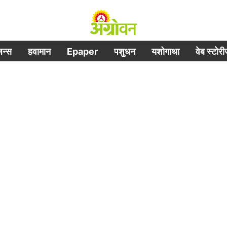
िजन्स
हवामान
Epaper
पशुधन
यशोगाथा
वेब स्टोर