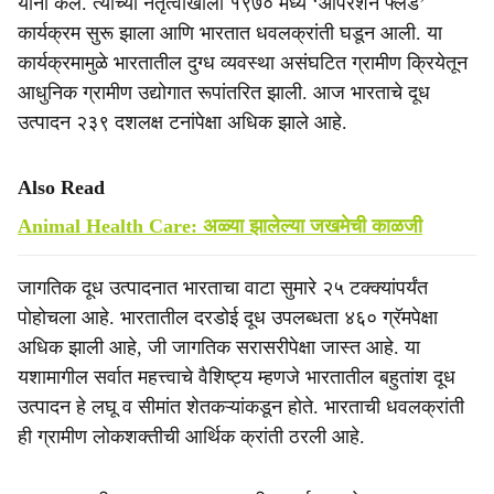
यांनी केले. त्यांच्या नेतृत्वाखाली १९७० मध्ये ‘ऑपरेशन फ्लड’
कार्यक्रम सुरू झाला आणि भारतात धवलक्रांती घडून आली. या
कार्यक्रमामुळे भारतातील दुग्ध व्यवस्था असंघटित ग्रामीण क्रियेतून
आधुनिक ग्रामीण उद्योगात रूपांतरित झाली. आज भारताचे दूध
उत्पादन २३९ दशलक्ष टनांपेक्षा अधिक झाले आहे.
Also Read
Animal Health Care: अळ्या झालेल्या जखमेची काळजी
जागतिक दूध उत्पादनात भारताचा वाटा सुमारे २५ टक्क्यांपर्यंत
पोहोचला आहे. भारतातील दरडोई दूध उपलब्धता ४६० ग्रॅमपेक्षा
अधिक झाली आहे, जी जागतिक सरासरीपेक्षा जास्त आहे. या
यशामागील सर्वात महत्त्वाचे वैशिष्ट्य म्हणजे भारतातील बहुतांश दूध
उत्पादन हे लघू व सीमांत शेतकऱ्यांकडून होते. भारताची धवलक्रांती
ही ग्रामीण लोकशक्तीची आर्थिक क्रांती ठरली आहे.