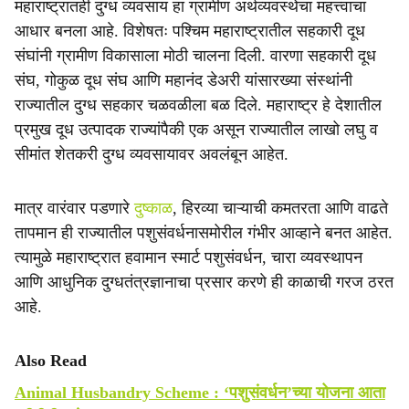
महाराष्ट्रातही दुग्ध व्यवसाय हा ग्रामीण अर्थव्यवस्थेचा महत्त्वाचा
आधार बनला आहे. विशेषतः पश्चिम महाराष्ट्रातील सहकारी दूध
संघांनी ग्रामीण विकासाला मोठी चालना दिली. वारणा सहकारी दूध
संघ, गोकुळ दूध संघ आणि महानंद डेअरी यांसारख्या संस्थांनी
राज्यातील दुग्ध सहकार चळवळीला बळ दिले. महाराष्ट्र हे देशातील
प्रमुख दूध उत्पादक राज्यांपैकी एक असून राज्यातील लाखो लघु व
सीमांत शेतकरी दुग्ध व्यवसायावर अवलंबून आहेत.
मात्र वारंवार पडणारे
दुष्काळ
, हिरव्या चाऱ्याची कमतरता आणि वाढते
तापमान ही राज्यातील पशुसंवर्धनासमोरील गंभीर आव्हाने बनत आहेत.
त्यामुळे महाराष्ट्रात हवामान स्मार्ट पशुसंवर्धन, चारा व्यवस्थापन
आणि आधुनिक दुग्धतंत्रज्ञानाचा प्रसार करणे ही काळाची गरज ठरत
आहे.
Also Read
Animal Husbandry Scheme : ‘पशुसंवर्धन’च्या योजना आता