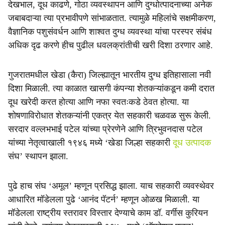
देखभाल, दूध काढणे, गोठा व्यवस्थापन आणि दुग्धोत्पादनाच्या अनेक
जबाबदाऱ्या त्या प्रभावीपणे सांभाळतात. त्यामुळे महिलांचे सक्षमीकरण,
वैज्ञानिक पशुसंवर्धन आणि शाश्वत दुग्ध व्यवस्था यांचा परस्पर संबंध
अधिक दृढ करणे हीच पुढील धवलक्रांतीची खरी दिशा ठरणार आहे.
गुजरातमधील खेडा (कैरा) जिल्ह्यातून भारतीय दुग्ध इतिहासाला नवी
दिशा मिळाली. त्या काळात खासगी कंपन्या शेतकऱ्यांकडून कमी दरात
दूध खरेदी करत होत्या आणि नफा स्वतःकडे ठेवत होत्या. या
शोषणाविरोधात शेतकऱ्यांनी एकत्र येत सहकारी चळवळ सुरू केली.
सरदार वल्लभभाई पटेल यांच्या प्रेरणेने आणि त्रिभुवनदास पटेल
यांच्या नेतृत्वाखाली १९४६ मध्ये ‘खेडा जिल्हा सहकारी
दूध उत्पादक
संघ’ स्थापन झाला.
पुढे हाच संघ ‘अमूल’ म्हणून प्रसिद्ध झाला. याच सहकारी व्यवस्थेवर
आधारित मॉडेलला पुढे ‘आनंद पॅटर्न’ म्हणून ओळख मिळाली. या
मॉडेलला राष्ट्रीय स्तरावर विस्तार देण्याचे काम डॉ. वर्गीस कुरियन