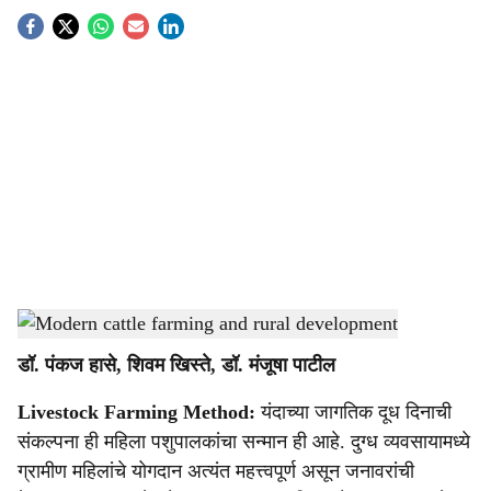
S
o
c
i
a
l
s
Modern cattle farming and rural development
-
Agrowon
h
डॉ. पंकज हासे, शिवम खिस्ते, डॉ. मंजूषा पाटील
a
Livestock Farming Method:
यंदाच्या जागतिक दूध दिनाची
r
संकल्पना ही महिला पशुपालकांचा सन्मान ही आहे. दुग्ध व्यवसायामध्ये
e
ग्रामीण महिलांचे योगदान अत्यंत महत्त्वपूर्ण असून जनावरांची