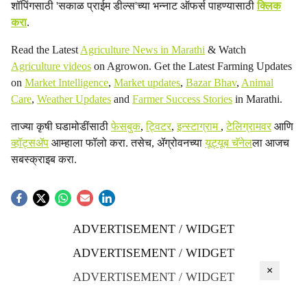
शॉपिंगसाठी 'सकाळ प्राईम डील्स'च्या भन्नाट ऑफर्स पाहण्यासाठी
क्लिक
करा
.
Read the Latest
Agriculture News in Marathi
& Watch
Agriculture videos
on Agrowon. Get the Latest Farming Updates
on
Market Intelligence
,
Market updates
,
Bazar Bhav
,
Animal
Care
,
Weather Updates
and
Farmer Success Stories
in Marathi.
ताज्या कृषी घडामोडींसाठी
फेसबुक
,
ट्विटर
,
इन्स्टाग्राम
,
टेलिग्रामवर
आणि
व्हॉट्सॲप
आम्हाला फॉलो करा. तसेच, ॲग्रोवनच्या
यूट्यूब चॅनेल
ला आजच
सबस्क्राइब करा.
ADVERTISEMENT / WIDGET
ADVERTISEMENT / WIDGET
×
ADVERTISEMENT / WIDGET