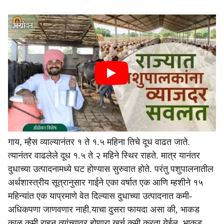
गाय, म्हैस व्याल्यानंतर १ ते १.५ महिना तिचे दूध वाढत जाते.
त्यानंतर वाढलेले दूध १.५ ते २ महिने स्थिर राहते. मात्र यानंतर
दुधाच्या उत्पादनामध्ये घट होण्यास सुरुवात होते. परंतु पशुपालनातील
अर्थशास्त्रीय सूत्रानुसार गाईने एका वर्षात एक आणि म्हशीने १५
महिन्यांत एक याप्रमाणे वेत दिल्यास दुधाच्या उत्पाद‌नात कमी-
अधिकपणा जाणवणार नाही.याचा दुसरा फायदा असा की, भाकड
काळ कमी राहून त्यांच्यावर होणारा खर्च कमी करता येईल. भाकड