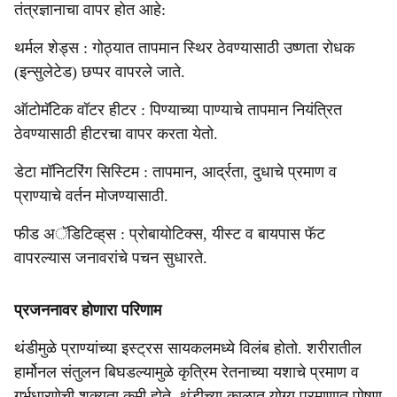
तंत्रज्ञानाचा वापर होत आहे:
थर्मल शेड्स : गोठ्यात तापमान स्थिर ठेवण्यासाठी उष्णता रोधक
(इन्सुलेटेड) छप्पर वापरले जाते.
ऑटोमॅटिक वॉटर हीटर : पिण्याच्या पाण्याचे तापमान नियंत्रित
ठेवण्यासाठी हीटरचा वापर करता येतो.
डेटा मॉनिटरिंग सिस्टिम : तापमान, आर्द्रता, दुधाचे प्रमाण व
प्राण्याचे वर्तन मोजण्यासाठी.
फीड अॅडिटिव्ह्‌स : प्रोबायोटिक्स, यीस्ट व बायपास फॅट
वापरल्यास जनावरांचे पचन सुधारते.
प्रजननावर होणारा परिणाम
थंडीमुळे प्राण्यांच्या इस्ट्रस सायकलमध्ये विलंब होतो. शरीरातील
हार्मोनल संतुलन बिघडल्यामुळे कृत्रिम रेतनाच्या यशाचे प्रमाण व
गर्भधारणेची शक्यता कमी होते. थंडीच्या काळात योग्य प्रमाणात पोषण