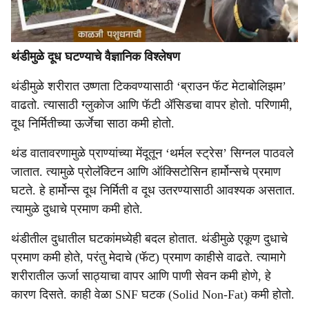
थंडीमुळे दूध घटण्याचे वैज्ञानिक विश्लेषण
थंडीमुळे शरीरात उष्णता टिकवण्यासाठी ‘ब्राउन फॅट मेटाबोलिझम’
वाढतो. त्यासाठी ग्लुकोज आणि फॅटी ॲसिडचा वापर होतो. परिणामी,
दूध निर्मितीच्या ऊर्जेचा साठा कमी होतो.
थंड वातावरणामुळे प्राण्यांच्या मेंदूतून ‘थर्मल स्ट्रेस’ सिग्नल पाठवले
जातात. त्यामुळे प्रोलॅक्टिन आणि ऑक्सिटोसिन हार्मोन्सचे प्रमाण
घटते. हे हार्मोन्स दूध निर्मिती व दूध उतरण्यासाठी आवश्यक असतात.
त्यामुळे दुधाचे प्रमाण कमी होते.
थंडीतील दुधातील घटकांमध्येही बदल होतात. थंडीमुळे एकूण दुधाचे
प्रमाण कमी होते, परंतु मेदाचे (फॅट) प्रमाण काहीसे वाढते. त्यामागे
शरीरातील ऊर्जा साठ्याचा वापर आणि पाणी सेवन कमी होणे, हे
कारण दिसते. काही वेळा SNF घटक (Solid Non-Fat) कमी होतो.