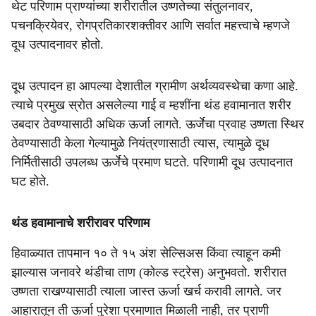
थेट परिणाम प्राण्यांच्या शरीरातील उष्णतेच्या संतुलनावर,
पचनक्रियेवर, रोगप्रतिकारशक्तीवर आणि सर्वात महत्त्वाचे म्हणजे
दूध उत्पादनावर होतो.
दूध उत्पादन हा आपल्या देशातील ग्रामीण अर्थव्यवस्थेचा कणा आहे.
त्याचे प्रमुख स्रोत असलेल्या गाई व म्हशींना थंड हवामानात शरीर
उबदार ठेवण्यासाठी अधिक ऊर्जा लागते. ऊर्जेचा प्रवाह उष्णता स्थिर
ठेवण्यासाठी केला गेल्यामुळे नियंत्रणासाठी त्यास, त्यामुळे दूध
निर्मितीसाठी उपलब्ध ऊर्जेचे प्रमाण घटते. परिणामी दूध उत्पादनात
घट होते.
थंड हवामानाचे शरीरावर परिणाम
हिवाळ्यात तापमान १० ते १५ अंश सेल्सिअस किंवा त्याहून कमी
झाल्यास जनावरे थंडीचा ताण (कोल्ड स्ट्रेस) अनुभवतो. शरीरात
उष्णता राखण्यासाठी त्याला जास्त ऊर्जा खर्च करावी लागते. जर
आहारातून ती ऊर्जा पुरेशा प्रमाणात मिळाली नाही, तर प्राणी