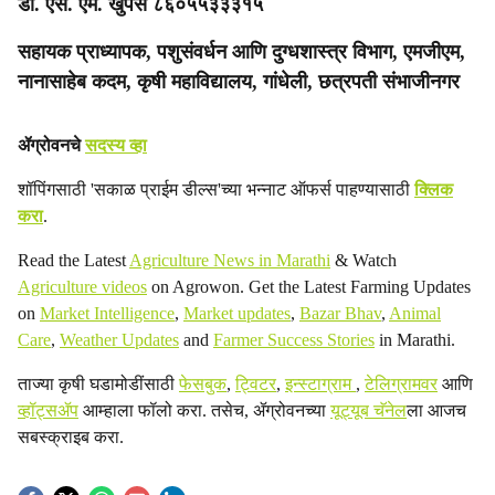
डॉ. एस. एम. खुपसे ८६०५५३३३१५
सहायक प्राध्यापक, पशुसंवर्धन आणि दुग्धशास्त्र विभाग, एमजीएम,
नानासाहेब कदम, कृषी महाविद्यालय, गांधेली, छत्रपती संभाजीनगर
ॲग्रोवनचे
सदस्य व्हा
शॉपिंगसाठी 'सकाळ प्राईम डील्स'च्या भन्नाट ऑफर्स पाहण्यासाठी
क्लिक
करा
.
Read the Latest
Agriculture News in Marathi
& Watch
Agriculture videos
on Agrowon. Get the Latest Farming Updates
on
Market Intelligence
,
Market updates
,
Bazar Bhav
,
Animal
Care
,
Weather Updates
and
Farmer Success Stories
in Marathi.
ताज्या कृषी घडामोडींसाठी
फेसबुक
,
ट्विटर
,
इन्स्टाग्राम
,
टेलिग्रामवर
आणि
व्हॉट्सॲप
आम्हाला फॉलो करा. तसेच, ॲग्रोवनच्या
यूट्यूब चॅनेल
ला आजच
सबस्क्राइब करा.