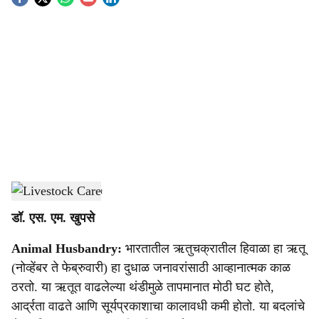
S
o
c
i
a
l
s
Livestock Care
-
Agrowon
h
डॉ. एस. एम. खुपसे
a
Animal Husbandry:
भारतातील ऋतुचक्रातील हिवाळा हा ऋतू
r
(नोव्हेंबर ते फेब्रुवारी) हा दुधाळ जनावरांसाठी आव्हानात्मक काळ
e
ठरतो. या ऋतूत वाढलेल्या थंडीमुळे तापमानात मोठी घट होते,
आर्द्रता वाढते आणि सूर्यप्रकाशाचा कालावधी कमी होतो. या बदलांचे