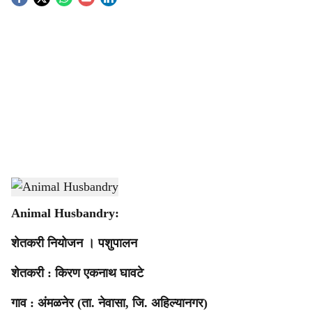
S
o
c
i
a
l
s
Animal Husbandry
-
Agrowon
h
Animal Husbandry:
a
शेतकरी नियोजन । पशुपालन
r
शेतकरी : किरण एकनाथ घावटे
e
गाव : अंमळनेर (ता. नेवासा, जि. अहिल्यानगर)