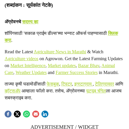
(शब्दांकन : सूर्यकांत नेटके)
ॲग्रोवनचे
सदस्य व्हा
शॉपिंगसाठी 'सकाळ प्राईम डील्स'च्या भन्नाट ऑफर्स पाहण्यासाठी
क्लिक
करा
.
Read the Latest
Agriculture News in Marathi
& Watch
Agriculture videos
on Agrowon. Get the Latest Farming Updates
on
Market Intelligence
,
Market updates
,
Bazar Bhav
,
Animal
Care
,
Weather Updates
and
Farmer Success Stories
in Marathi.
ताज्या कृषी घडामोडींसाठी
फेसबुक
,
ट्विटर
,
इन्स्टाग्राम
,
टेलिग्रामवर
आणि
व्हॉट्सॲप
आम्हाला फॉलो करा. तसेच, ॲग्रोवनच्या
यूट्यूब चॅनेल
ला आजच
सबस्क्राइब करा.
ADVERTISEMENT / WIDGET