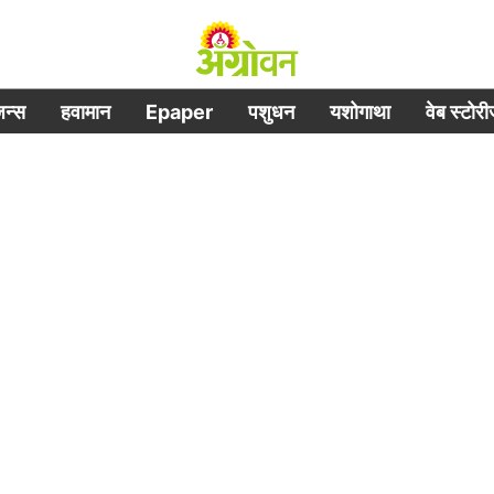
िजन्स
हवामान
Epaper
पशुधन
यशोगाथा
वेब स्टोर