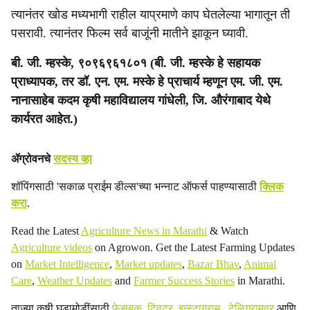
त्यानंतर खोड मध्यभागी राहील याप्रमाणे काप घेतलेल्या भागातून ती
पसरावी. त्यानंतर फिल्म सर्व बाजूंनी मातीने झाकून घ्यावी.
बी. जी. म्हस्के, ९०९६९६१८०१ (बी. जी. म्हस्के हे सहायक
प्राध्यापक, तर डॉ. एन. एम. मस्के हे प्राचार्य म्हणून एम. जी. एम.
नानासाहेब कदम कृषी महाविद्यालय गांधेली, जि. औरंगाबाद येथे
कार्यरत आहेत.)
ॲग्रोवनचे
सदस्य व्हा
शॉपिंगसाठी 'सकाळ प्राईम डील्स'च्या भन्नाट ऑफर्स पाहण्यासाठी
क्लिक
करा
.
Read the Latest
Agriculture News in Marathi
& Watch
Agriculture videos
on Agrowon. Get the Latest Farming Updates
on
Market Intelligence
,
Market updates
,
Bazar Bhav
,
Animal
Care
,
Weather Updates
and
Farmer Success Stories
in Marathi.
ताज्या कृषी घडामोडींसाठी
फेसबुक
,
ट्विटर
,
इन्स्टाग्राम
,
टेलिग्रामवर
आणि