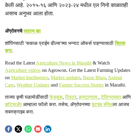
केली आहे. २०१५-१६ आणि २०२३-२४ मधील एल निनो काळातही
असाच अनुभव आला होता.
ॲग्रोवनचे
सदस्य व्हा
शॉपिंगसाठी 'सकाळ प्राईम डील्स'च्या भन्नाट ऑफर्स पाहण्यासाठी
क्लिक
करा
.
Read the Latest
Agriculture News in Marathi
& Watch
Agriculture videos
on Agrowon. Get the Latest Farming Updates
on
Market Intelligence
,
Market updates
,
Bazar Bhav
,
Animal
Care
,
Weather Updates
and
Farmer Success Stories
in Marathi.
ताज्या कृषी घडामोडींसाठी
फेसबुक
,
ट्विटर
,
इन्स्टाग्राम
,
टेलिग्रामवर
आणि
व्हॉट्सॲप
आम्हाला फॉलो करा. तसेच, ॲग्रोवनच्या
यूट्यूब चॅनेल
ला आजच
सबस्क्राइब करा.