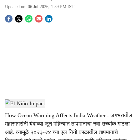
Updated on :
06 Jul 2026, 1:59 PM
IST
S
o
c
i
a
l
s
El Niño Impact
-
Agrowon
h
How Ocean Warming Affects India Weather : जगभरातील
a
महासागरांनी यंदाच्या जून महिन्यात तापमानाचा नवा उच्चांक गाठला
r
आहे. त्यामुळे २०२३-२४ च्या एल निनो काळातील तापमानाचे