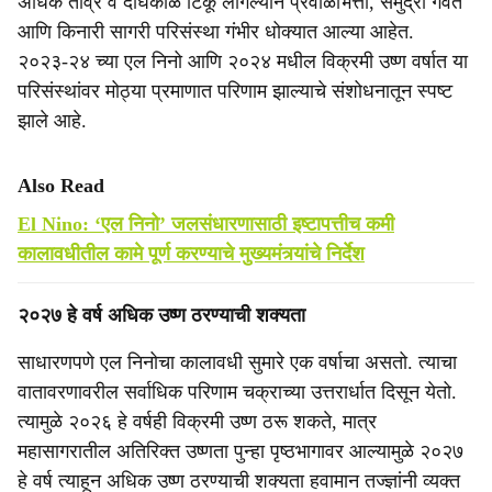
अधिक तीव्र व दीर्घकाळ टिकू लागल्याने प्रवाळभित्ती, समुद्री गवत
आणि किनारी सागरी परिसंस्था गंभीर धोक्यात आल्या आहेत.
२०२३-२४ च्या एल निनो आणि २०२४ मधील विक्रमी उष्ण वर्षात या
परिसंस्थांवर मोठ्या प्रमाणात परिणाम झाल्याचे संशोधनातून स्पष्ट
झाले आहे.
Also Read
El Nino: ‘एल निनो’ जलसंधारणासाठी इष्टापत्तीच कमी
कालावधीतील कामे पूर्ण करण्याचे मुख्यमंत्र्यांचे निर्देश
२०२७ हे वर्ष अधिक उष्ण ठरण्याची शक्यता
साधारणपणे एल निनोचा कालावधी सुमारे एक वर्षाचा असतो. त्याचा
वातावरणावरील सर्वाधिक परिणाम चक्राच्या उत्तरार्धात दिसून येतो.
त्यामुळे २०२६ हे वर्षही विक्रमी उष्ण ठरू शकते, मात्र
महासागरातील अतिरिक्त उष्णता पुन्हा पृष्ठभागावर आल्यामुळे २०२७
हे वर्ष त्याहून अधिक उष्ण ठरण्याची शक्यता हवामान तज्ज्ञांनी व्यक्त