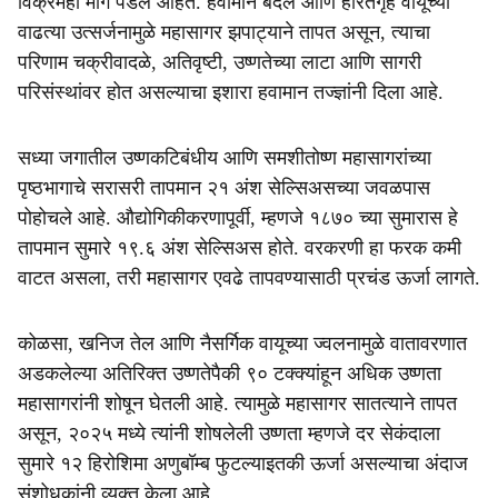
विक्रमही मागे पडले आहेत. हवामान बदल आणि हरितगृह वायूंच्या
e
वाढत्या उत्सर्जनामुळे महासागर झपाट्याने तापत असून, त्याचा
परिणाम चक्रीवादळे, अतिवृष्टी, उष्णतेच्या लाटा आणि सागरी
परिसंस्थांवर होत असल्याचा इशारा हवामान तज्ज्ञांनी दिला आहे.
सध्या जगातील उष्णकटिबंधीय आणि समशीतोष्ण महासागरांच्या
पृष्ठभागाचे सरासरी तापमान २१ अंश सेल्सिअसच्या जवळपास
पोहोचले आहे. औद्योगिकीकरणापूर्वी, म्हणजे १८७० च्या सुमारास हे
तापमान सुमारे १९.६ अंश सेल्सिअस होते. वरकरणी हा फरक कमी
वाटत असला, तरी महासागर एवढे तापवण्यासाठी प्रचंड ऊर्जा लागते.
कोळसा, खनिज तेल आणि नैसर्गिक वायूच्या ज्वलनामुळे वातावरणात
अडकलेल्या अतिरिक्त उष्णतेपैकी ९० टक्क्यांहून अधिक उष्णता
महासागरांनी शोषून घेतली आहे. त्यामुळे महासागर सातत्याने तापत
असून, २०२५ मध्ये त्यांनी शोषलेली उष्णता म्हणजे दर सेकंदाला
सुमारे १२ हिरोशिमा अणुबॉम्ब फुटल्याइतकी ऊर्जा असल्याचा अंदाज
संशोधकांनी व्यक्त केला आहे.