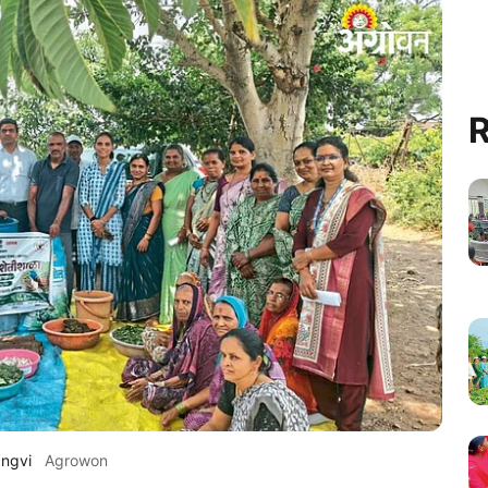
R
angvi
Agrowon