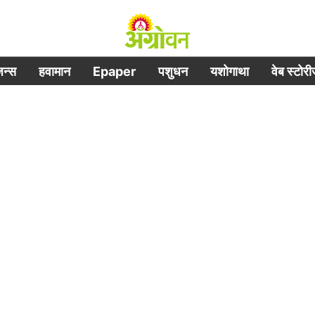
िजन्स
हवामान
Epaper
पशुधन
यशोगाथा
वेब स्टोर