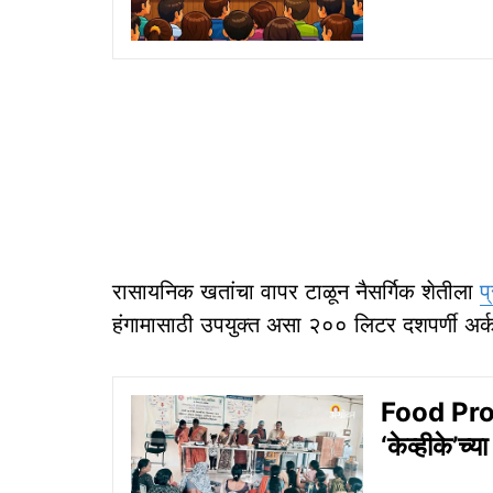
रासायनिक खतांचा वापर टाळून नैसर्गिक शेतीला
प
हंगामासाठी उपयुक्त असा २०० लिटर दशपर्णी अर
Food Proce
‘केव्हीके’च्य