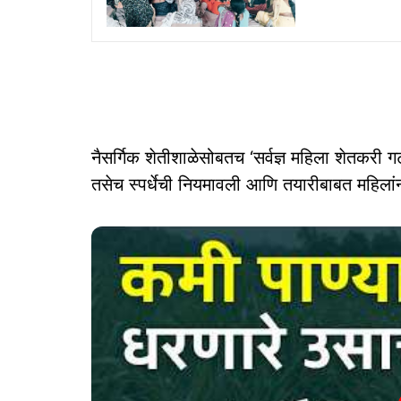
नैसर्गिक शेतीशाळेसोबतच ‘सर्वज्ञ महिला शेतकरी ग
तसेच स्पर्धेची नियमावली आणि तयारीबाबत महिलांन