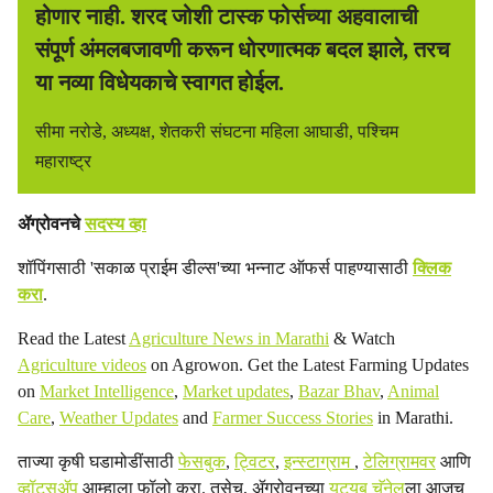
होणार नाही. शरद जोशी टास्क फोर्सच्या अहवालाची
संपूर्ण अंमलबजावणी करून धोरणात्मक बदल झाले, तरच
या नव्या विधेयकाचे स्वागत होईल.
सीमा नरोडे, अध्यक्ष, शेतकरी संघटना महिला आघाडी, पश्चिम
महाराष्ट्र
ॲग्रोवनचे
सदस्य व्हा
शॉपिंगसाठी 'सकाळ प्राईम डील्स'च्या भन्नाट ऑफर्स पाहण्यासाठी
क्लिक
करा
.
Read the Latest
Agriculture News in Marathi
& Watch
Agriculture videos
on Agrowon. Get the Latest Farming Updates
on
Market Intelligence
,
Market updates
,
Bazar Bhav
,
Animal
Care
,
Weather Updates
and
Farmer Success Stories
in Marathi.
ताज्या कृषी घडामोडींसाठी
फेसबुक
,
ट्विटर
,
इन्स्टाग्राम
,
टेलिग्रामवर
आणि
व्हॉट्सॲप
आम्हाला फॉलो करा. तसेच, ॲग्रोवनच्या
यूट्यूब चॅनेल
ला आजच