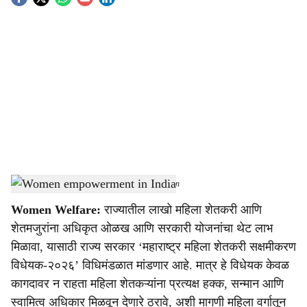
S
o
c
i
a
l
s
Women deserve equal rights and dignity
-
Agrowon
h
Women Welfare:
राज्यातील लाखो महिला शेतकरी आणि
a
शेतमजुरांना अधिकृत ओळख आणि सरकारी योजनांचा थेट लाभ
r
मिळावा, यासाठी राज्य सरकार ‘महाराष्ट्र महिला शेतकरी सक्षमीकरण
विधेयक-२०२६’ विधिमंडळात मांडणार आहे. मात्र हे विधेयक केवळ
e
कागदावर न राहता महिला शेतकऱ्यांना प्रत्यक्ष हक्क, सन्मान आणि
स्वामित्व अधिकार मिळवून देणारे ठरावे, अशी मागणी महिला वर्गातून