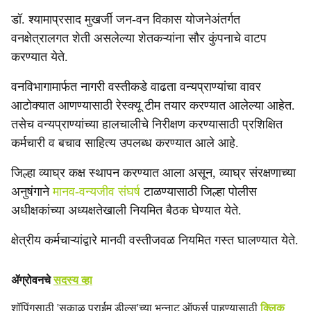
डॉ. श्यामाप्रसाद मुखर्जी जन-वन विकास योजनेअंतर्गत
वनक्षेत्रालगत शेती असलेल्या शेतकऱ्यांना सौर कुंपनाचे वाटप
करण्यात येते.
वनविभागामार्फत नागरी वस्तीकडे वाढता वन्यप्राण्यांचा वावर
आटोक्यात आणण्यासाठी रेस्क्यू टीम तयार करण्यात आलेल्या आहेत.
तसेच वन्यप्राण्यांच्या हालचालीचे निरीक्षण करण्यासाठी प्रशिक्षित
कर्मचारी व बचाव साहित्य उपलब्ध करण्यात आले आहे.
जिल्हा व्याघ्र कक्ष स्थापन करण्यात आला असून, व्याघ्र संरक्षणाच्या
अनुषंगाने
मानव-वन्यजीव संघर्ष
टाळण्यासाठी जिल्हा पोलीस
अधीक्षकांच्या अध्यक्षतेखाली नियमित बैठक घेण्यात येते.
क्षेत्रीय कर्मचाऱ्यांद्वारे मानवी वस्तीजवळ नियमित गस्त घालण्यात येते.
ॲग्रोवनचे
सदस्य व्हा
शॉपिंगसाठी 'सकाळ प्राईम डील्स'च्या भन्नाट ऑफर्स पाहण्यासाठी
क्लिक