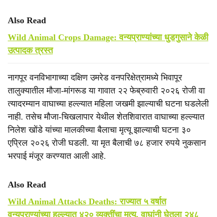
Also Read
Wild Animal Crops Damage: वन्यप्राण्यांच्या धुडगुसाने केळी
उत्पादक त्रस्त
नागपूर वनविभागाच्या दक्षिण उमरेड वनपरिक्षेत्रामध्ये भिवापूर
तालुक्यातील मौजा-मांगरूड या गावात २२ फेब्रुवारी २०२६ रोजी वा
त्यादरम्यान वाघाच्या हल्ल्यात महिला जखमी झाल्याची घटना घडलेली
नाही. तसेच मौजा-चिखलापार येथील शेतशिवारात वाघाच्या हल्ल्यात
निलेश खोंडे यांच्या मालकीच्या बैलाचा मृत्यू झाल्याची घटना ३०
एप्रिल २०२६ रोजी घडली. या मृत बैलाची ७८ हजार रुपये नुकसान
भरपाई मंजूर करण्यात आली आहे.
Also Read
Wild Animal Attacks Deaths: राज्यात ५ वर्षात
वन्यप्राण्यांच्या हल्ल्यात ४२० व्यक्तींचा मृत्यू, वाघांनी घेतला २४८