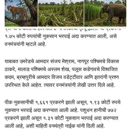
e
उत्तरातून खुलासा केला आहे. राज्यात विशेषतः नागपूर, सांगली, ठाणे,
गडचिरोली, अमरावती, मुंबई, पुणे, अहिल्यानगर, नाशिक, चंद्रपूर या
जिल्ह्यांत एप्रिल २०२६ मध्ये वाघ, बिबट, हत्ती, रोही आदी वन्य
प्राण्यांनी केलेल्या हल्ल्यात ७ नागरिकांचा मृत्यू झाला. या प्रकरणी
१.७५ कोटी रुपयांची नुकसान भरपाई अदा करण्यात आली, असे
वनमंत्र्यांनी म्हटले आहे.
याबाबत उमरेडचे आमदार संजय मेश्राम, नागपूर पश्चिमचे विकास
ठाकरे, मालाड पश्चिमचे अस्लम शेख, पलूस कडेगावचे विश्वजित
कदम, ब्रम्हपुरीचे आमदार विजय वडेट्टीवार आणि इतरांनी प्रश्न
उपस्थित केले आहेत. त्यावर वनमंत्र्यांनी लेखी उत्तर दिले आहे.
पीक नुकसानीची १,६६१ प्रकरणे झाली असून, १.९३ कोटी रुपये
नुकसान भरपाई अदा करण्यात आली आहे. पशुधन हानीची ७७२
प्रकरणे झाली असून १.३१ कोटी नुकसान भरपाई अदा करण्यात
आली आहे, अशी माहिती वनमंत्री नाईक यांनी दिली आहे.