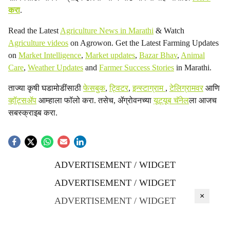
करा
.
Read the Latest
Agriculture News in Marathi
& Watch
Agriculture videos
on Agrowon. Get the Latest Farming Updates
on
Market Intelligence
,
Market updates
,
Bazar Bhav
,
Animal
Care
,
Weather Updates
and
Farmer Success Stories
in Marathi.
ताज्या कृषी घडामोडींसाठी
फेसबुक
,
ट्विटर
,
इन्स्टाग्राम
,
टेलिग्रामवर
आणि
व्हॉट्सॲप
आम्हाला फॉलो करा. तसेच, ॲग्रोवनच्या
यूट्यूब चॅनेल
ला आजच
सबस्क्राइब करा.
ADVERTISEMENT / WIDGET
ADVERTISEMENT / WIDGET
×
ADVERTISEMENT / WIDGET