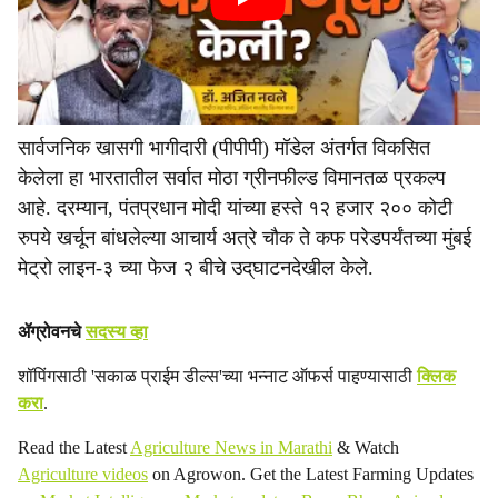
सार्वजनिक खासगी भागीदारी (पीपीपी) मॉडेल अंतर्गत विकसित
केलेला हा भारतातील सर्वात मोठा ग्रीनफील्ड विमानतळ प्रकल्प
आहे. दरम्यान, पंतप्रधान मोदी यांच्या हस्ते १२ हजार २०० कोटी
रुपये खर्चून बांधलेल्या आचार्य अत्रे चौक ते कफ परेडपर्यंतच्या मुंबई
मेट्रो लाइन-३ च्या फेज २ बीचे उद्‌घाटनदेखील केले.
ॲग्रोवनचे
सदस्य व्हा
शॉपिंगसाठी 'सकाळ प्राईम डील्स'च्या भन्नाट ऑफर्स पाहण्यासाठी
क्लिक
करा
.
Read the Latest
Agriculture News in Marathi
& Watch
Agriculture videos
on Agrowon. Get the Latest Farming Updates