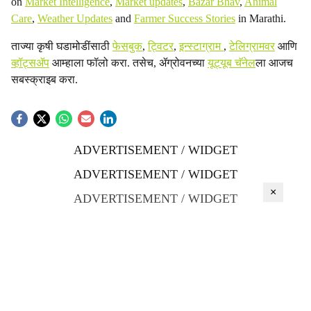
on
Market Intelligence
,
Market updates
,
Bazar Bhav
,
Animal
Care
,
Weather Updates
and
Farmer Success Stories
in Marathi.
ताज्या कृषी घडामोडींसाठी
फेसबुक
,
ट्विटर
,
इन्स्टाग्राम
,
टेलिग्रामवर
आणि
व्हॉट्सॲप
आम्हाला फॉलो करा. तसेच, ॲग्रोवनच्या
यूट्यूब चॅनेल
ला आजच
सबस्क्राइब करा.
ADVERTISEMENT / WIDGET
ADVERTISEMENT / WIDGET
×
ADVERTISEMENT / WIDGET