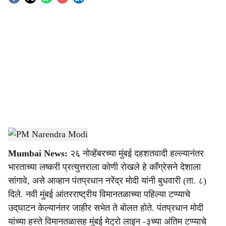
S
o
c
i
a
l
s
PM Narendra Modi
-
Agrowon
h
Mumbai News:
२६ नोव्हेंबरच्या मुंबई दहशतवादी हल्ल्यानंतर
a
भारताच्या लष्करी प्रत्युत्तराला कोणी रोखले हे काँग्रेसने देशाला
r
सांगावे, असे आव्हान पंतप्रधान नरेंद्र मोदी यांनी बुधवारी (ता. ८)
दिले. नवी मुंबई आंतरराष्ट्रीय विमानतळाच्या पहिल्या टप्प्याचे
e
उद्‌घाटन केल्यानंतर जाहीर सभेत ते बोलत होते. पंतप्रधान मोदी
यांच्या हस्ते विमानतळासह मुंबई मेट्रो लाइन -३च्या अंतिम टप्प्याचे