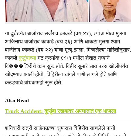
घटना घडली. या दुर्घटनेमुळे धानोरा गावासह परिसरात शोककळा
पसरली आहे.
या दुर्घटनेत बाजीराव सर्जेराव काकडे (वय ४९), त्यांचा मोठा मुलगा
आजिनाथ बाजीराव काकडे (वय २६) आणि धाकटा मुलगा श्याम
बाजीराव काकडे (वय २२) यांचा मृत्यू झाला. मिळालेल्या माहितीनुसार,
काकडे
कुटुंबाच्या
गट क्रमांक ६१/१ मधील शेतात नव्याने
वि���िरीचे काम सुरू होते. विहीर सुमारे सात परस खोलीपर्यंत
खोदण्यात आली होती. विहिरीला चांगले पाणी लागले होते आणि
कठड्याचे बांधकामही सुरू होते.
Also Read
Truck Accident: कुसुंबा रस्त्यावर अपघातात एक भाजला
शनिवारी रात्री साडेनऊच्या सुमारास विहिरीत साचलेले पाणी