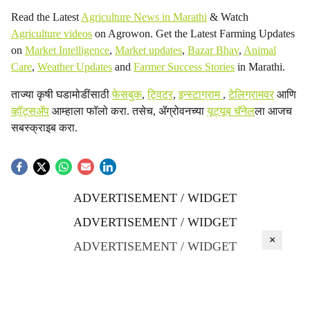
Read the Latest
Agriculture News in Marathi
& Watch
Agriculture videos
on Agrowon. Get the Latest Farming Updates
on
Market Intelligence
,
Market updates
,
Bazar Bhav
,
Animal
Care
,
Weather Updates
and
Farmer Success Stories
in Marathi.
ताज्या कृषी घडामोडींसाठी
फेसबुक
,
ट्विटर
,
इन्स्टाग्राम
,
टेलिग्रामवर
आणि
व्हॉट्सॲप
आम्हाला फॉलो करा. तसेच, ॲग्रोवनच्या
यूट्यूब चॅनेल
ला आजच
सबस्क्राइब करा.
ADVERTISEMENT / WIDGET
ADVERTISEMENT / WIDGET
×
ADVERTISEMENT / WIDGET