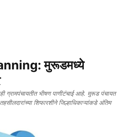
ning: मुरूडमध्ये
र
 ग्रामपंचायतीत भीषण पाणीटंचाई आहे. मुरूड पंचायत
हसीलदारांच्या शिफारशीने जिल्हाधिकाऱ्यांकडे अंतिम