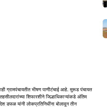
ाही ग्रामपंचायतीत भीषण पाणीटंचाई आहे. मुरूड पंचायत
हसीलदारांच्या शिफारशीने जिल्हाधिकाऱ्यांकडे अंतिम
ेश डफळ यांनी लोकप्रतिनिधींना बोलावून तीन