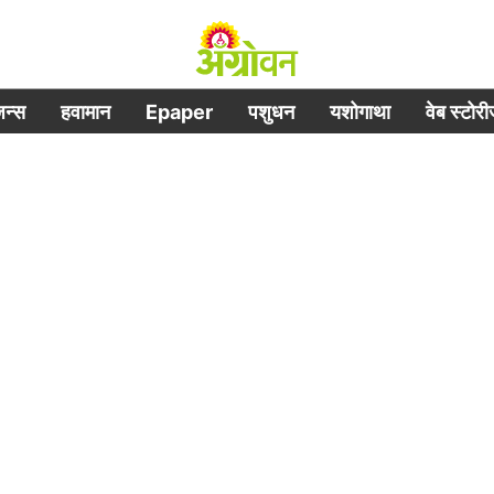
िजन्स
हवामान
Epaper
पशुधन
यशोगाथा
वेब स्टोर