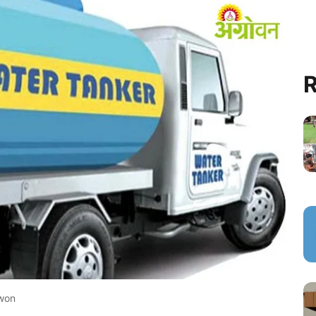
R
won