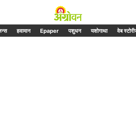
िजन्स
हवामान
Epaper
पशुधन
यशोगाथा
वेब स्टोर