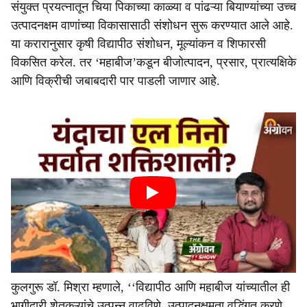
संयुक्त प्रयत्नातून चिया पिकाच्या काळ्या व पांढऱ्या बियाण्यांच्या उच्च
उत्पादनक्षम वाणांच्या विकासासाठी संशोधन सुरू करण्यात आले आहे.
या करारानुसार कृषी विद्यापीठ संशोधन, मूल्यांकन व शिफारसी
विकसित करेल. तर ‘महाबीज’कडून बीजोत्पादन, प्रसार, प्रात्यक्षिके
आणि विक्रीची जबाबदारी पार पाडली जाणार आहे.
कुलगुरू डॉ. मिश्रा म्हणाले, ‘‘विद्यापीठ आणि महाबीज यांच्यातील ही
भागीदारी शेतकऱ्यांचे उत्पन्न वाढविणे, उत्पादनक्षमता वृद्धिंगत करणे