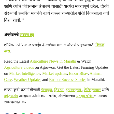
आणि त्यांचे जीवनमान उंचावणे यासाठी अत्यंत महत्त्वपूर्ण ठरेल. दोन्ही
संस्थांनी समर्पित भावनेने कार्य करून राज्यातील शेती विकासाला नवी
दिशा द्यावी.’’
ॲग्रोवनचे
सदस्य व्हा
शॉपिंगसाठी 'सकाळ प्राईम डील्स'च्या भन्नाट ऑफर्स पाहण्यासाठी
क्लिक
करा
.
Read the Latest
Agriculture News in Marathi
& Watch
Agriculture videos
on Agrowon. Get the Latest Farming Updates
on
Market Intelligence
,
Market updates
,
Bazar Bhav
,
Animal
Care
,
Weather Updates
and
Farmer Success Stories
in Marathi.
ताज्या कृषी घडामोडींसाठी
फेसबुक
,
ट्विटर
,
इन्स्टाग्राम
,
टेलिग्रामवर
आणि
व्हॉट्सॲप
आम्हाला फॉलो करा. तसेच, ॲग्रोवनच्या
यूट्यूब चॅनेल
ला आजच
सबस्क्राइब करा.