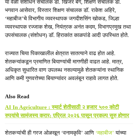
या वेळी संशोधन संचालक डॉ. खिजर बेग, शिक्षण संचालक डॉ.
भगवान आसेवार, विस्तार शिक्षण संचालक डॉ. राकेश अहिरे,
‘महाबीज’चे विभागीय व्यवस्थापक जगदीशसिंग खोकड, जिल्हा
व्यवस्थापक रज्जाक शेख, नियंत्रक अनंत कदम, विभागप्रमुख तथा
उपसंचालक (संशोधन) डॉ. हिराकांत काळपांडे आदी उपस्थित होते.
राज्यात चिया पिकाखालील क्षेत्रात सातत्याने वाढ होत आहे.
शेतकऱ्यांकडून प्रमाणित बियाण्यांची मागणीही वाढत आहे. मात्र,
अधिकृत सुधारित वाण उपलब्ध नसल्यामुळे शेतकऱ्यांना स्थानिक
आणि कमी गुणवत्तेच्या बियाण्यांवर अवलंबून राहावे लागत होते.
Also Read
AI In Agriculture : स्मार्ट शेतीसाठी २ हजार ५०० कोटी
रुपयांचे सामंजस्य करार; एप्रिल २०२६ पासून प्रकल्प सुरु होणार
शेतकऱ्यांची ही गरज ओळखून ‘वनामकृवि’ आणि
‘महाबीज’
यांच्या