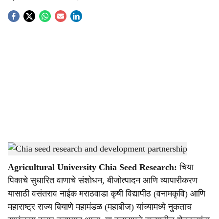
S
o
c
i
a
l
s
VNMKV chia crop research project
-
Agrowon
h
Agricultural University Chia Seed Research:
चिया
a
पिकाचे सुधारित वाणाचे संशोधन, बीजोत्पादन आणि व्यापारीकरण
r
यासाठी वसंतराव नाईक मराठवाडा कृषी विद्यापीठ (वनामकृवि) आणि
महाराष्ट्र राज्य बियाणे महामंडळ (महाबीज) यांच्यामध्ये नुकताच
e