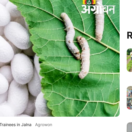
R
Trainees in Jalna
Agrowon