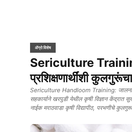
ॲग्रो विशेष
Sericulture Trainin
प्रशिक्षणार्थींशी कुलगुरूंच
Sericulture Handloom Training: जालना जिल्
सहकार्याने खरपुडी येथील कृषी विज्ञान केंद्रात सु
नाईक मराठवाडा कृषी विद्यापीठ, परभणीचे कुलगुरू 