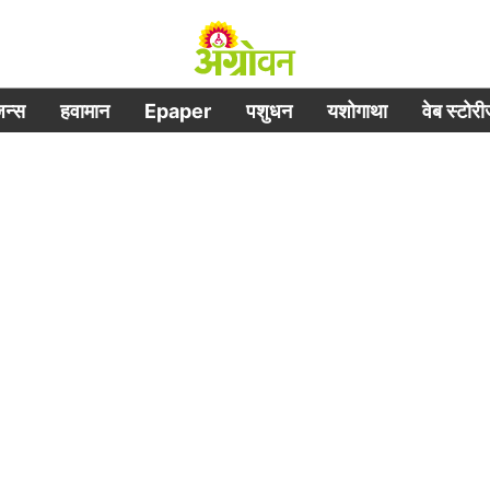
िजन्स
हवामान
Epaper
पशुधन
यशोगाथा
वेब स्टोर