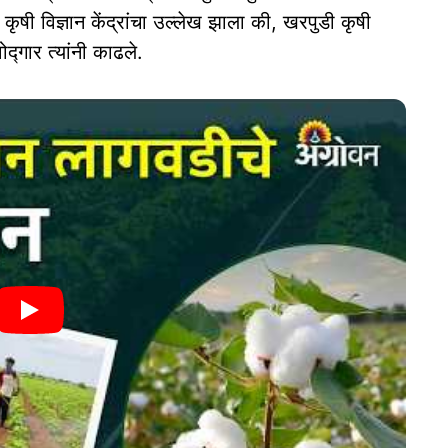
षी विज्ञान केंद्रांचा उल्लेख झाला की, खरपुडी कृषी
ोद्गार त्यांनी काढले.