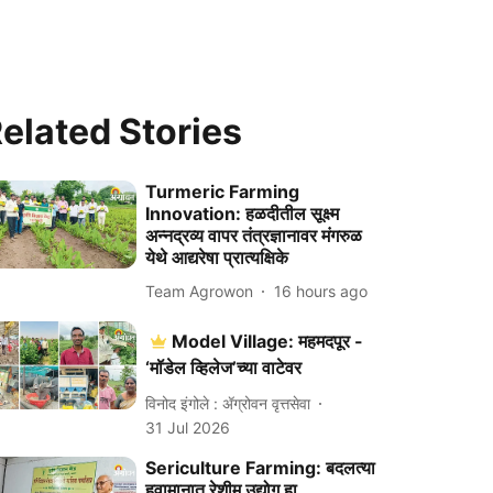
elated Stories
Turmeric Farming
Innovation: हळदीतील सूक्ष्म
अन्नद्रव्य वापर तंत्रज्ञानावर मंगरुळ
येथे आद्यरेषा प्रात्यक्षिके
Team Agrowon
16 hours ago
Model Village: महमदपूर -
‘मॉडेल व्हिलेज’च्या वाटेवर
विनोद इंगोले : ॲग्रोवन वृत्तसेवा
31 Jul 2026
Sericulture Farming: बदलत्या
हवामानात रेशीम उद्योग हा