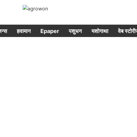
िजन्स
हवामान
Epaper
पशुधन
यशोगाथा
वेब स्टोर