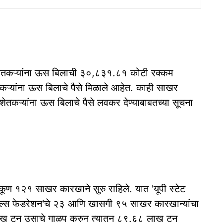
तकऱ्यांना ऊस बिलाची ३०,८३१.८१ कोटी रक्कम
तकऱ्यांना ऊस बिलाचे पैसे मिळाले आहेत. काही साखर
शेतकऱ्यांना ऊस बिलाचे पैसे लवकर देण्याबाबतच्या सूचना
कूण १२१ साखर कारखाने सुरु राहिले. यात 'यूपी स्टेट
र मिल्स फेडरेशन'चे २३ आणि खासगी ९५ साखर कारखान्यांचा
६ लाख टन उसाचे गाळप करुन त्यातून ८९.६८ लाख टन