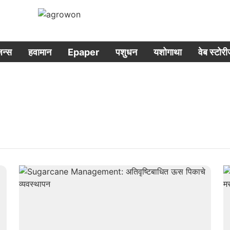
िजन्स
हवामान
Epaper
पशुधन
यशोगाथा
वेब स्टोर