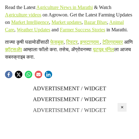
Read the Latest
Agriculture News in Marathi
& Watch
Agriculture videos
on Agrowon. Get the Latest Farming Updates
on
Market Intelligence
,
Market updates
,
Bazar Bhav
,
Animal
Care
,
Weather Updates
and
Farmer Success Stories
in Marathi.
ताज्या कृषी घडामोडींसाठी
फेसबुक
,
ट्विटर
,
इन्स्टाग्राम
,
टेलिग्रामवर
आणि
व्हॉट्सॲप
आम्हाला फॉलो करा. तसेच, ॲग्रोवनच्या
यूट्यूब चॅनेल
ला आजच
सबस्क्राइब करा.
ADVERTISEMENT / WIDGET
ADVERTISEMENT / WIDGET
×
ADVERTISEMENT / WIDGET