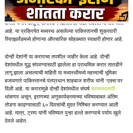
त्या बदल्यात अमेरिकेने इराणवरील निर्बंध शिथिल केले आहेत. यामुळे
इराणला आता जागतिक बाजारपे���ेत मुक्तपणे तेलविक्री
करता येणार असून, अमेरिकेने दिलेली ही मोठी सवलत मानली जात
आहे. या प्रक्रियेत मध्यस्थ असलेल्या पाकिस्तानची शुक्रवारी
स्वित्झर्लंडमध्ये होणाऱ्या औपचारिक सोहळ्यात स्वाक्षरी होणार आहे.
दोन्ही देशांनी या कराराचा तपशील जाहीर केला आहे. दोन्ही
देशांमधील युद्ध संपवण्यासाठी झालेला हा प्राथमिक करार तातडीने
लागू झाला असल्याची माहिती या मध्यस्थीमध्ये महत्त्वाची भूमिका
बजावणारे पाकिस्तानचे पंतप्रधान शाहबाज शरीफ यांनी ‘एक्स’वर
दिली आहे. या करारामुळे दोन्ही देशांमधील संघर्ष
कायमस्वरूपी
थांबणार असून, इराणच्या अणुकार्यक्रमाच्या भविष्याबाबत अंतिम
तोडगा काढण्यासाठी ६० दिवसांची मुदत निश्चित करण्यात आली
आहे. मात्र, ट्रम्प यांनी भविष्यात पुन्हा हल्ले करण्याचे पर्याय खुले
ठेवले आहेत.