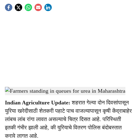
S
o
c
i
a
l
s
Farmers standing in queues for urea in Maharashtra
-
Agrowon
h
Indian Agriculture Update:
शहरात गेल्या दोन दिवसांपासून
a
युरिया खरेदीसाठी शेतकरी पहाटे पाच वाजल्यापासून कृषी केंद्राबाहेर
r
लांबच लांब रांगा लावत असल्याचे चित्र दिसत आहे. परिस्थिती
इतकी गंभीर झाली आहे, की युरियाचे वितरण पोलिस बंदोबस्तात
e
करावे लागत आहे.