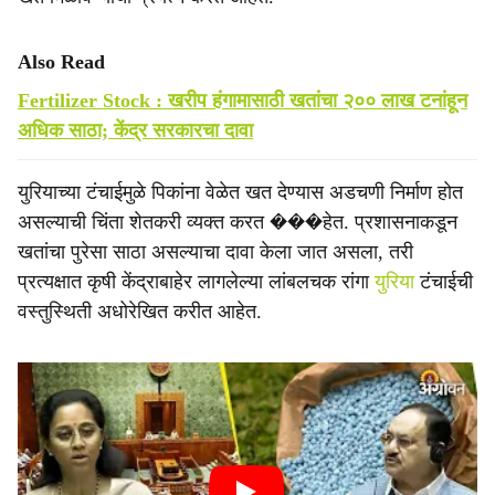
Also Read
Fertilizer Stock : खरीप हंगामासाठी खतांचा २०० लाख टनांहून
अधिक साठा; केंद्र सरकारचा दावा
युरियाच्या टंचाईमुळे पिकांना वेळेत खत देण्यास अडचणी निर्माण होत
असल्याची चिंता शेतकरी व्यक्त करत ���हेत. प्रशासनाकडून
खतांचा पुरेसा साठा असल्याचा दावा केला जात असला, तरी
प्रत्यक्षात कृषी केंद्राबाहेर लागलेल्या लांबलचक रांगा
युरिया
टंचाईची
वस्तुस्थिती अधोरेखित करीत आहेत.