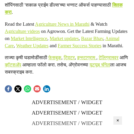
शॉपिंगसाठी 'सकाळ प्राईम डील्स'च्या भन्नाट ऑफर्स पाहण्यासाठी
क्लिक
करा
.
Read the Latest
Agriculture News in Marathi
& Watch
Agriculture videos
on Agrowon. Get the Latest Farming Updates
on
Market Intelligence
,
Market updates
,
Bazar Bhav
,
Animal
Care
,
Weather Updates
and
Farmer Success Stories
in Marathi.
ताज्या कृषी घडामोडींसाठी
फेसबुक
,
ट्विटर
,
इन्स्टाग्राम
,
टेलिग्रामवर
आणि
व्हॉट्सॲप
आम्हाला फॉलो करा. तसेच, ॲग्रोवनच्या
यूट्यूब चॅनेल
ला आजच
सबस्क्राइब करा.
ADVERTISEMENT / WIDGET
ADVERTISEMENT / WIDGET
×
ADVERTISEMENT / WIDGET