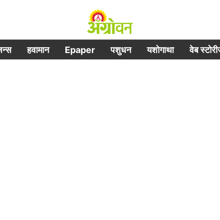
िजन्स
हवामान
Epaper
पशुधन
यशोगाथा
वेब स्टोर