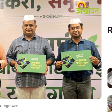
R
m
Agrowon