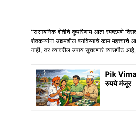
‘‘रासायनिक शेतीचे दुष्परिणाम आता स्पष्टपणे दि
शेतकऱ्यांना उद्यमशील बनविण्याचे काम महत्त्वाचे आह
नाही, तर त्यावरील उपाय सुचवणारे व्यासपीठ आहे,’’
Pik Vima 
रुपये मंजूर