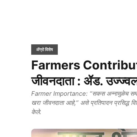
ॲग्रो विशेष
Farmers Contribut
जीवनदाता : ॲड. उज्ज्व
Farmer Importance: ‘‘सकस अन्नामुळेच समाज
खरा जीवनदाता आहे,’’ असे प्रतिपादन प्रसिद्ध वि
केले.