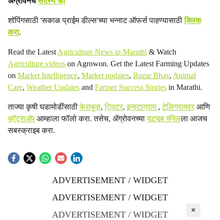
ॲग्रोवनचे
सदस्य व्हा
शॉपिंगसाठी 'सकाळ प्राईम डील्स'च्या भन्नाट ऑफर्स पाहण्यासाठी
क्लिक
करा
.
Read the Latest
Agriculture News in Marathi
& Watch
Agriculture videos
on Agrowon. Get the Latest Farming Updates
on
Market Intelligence
,
Market updates
,
Bazar Bhav
,
Animal
Care
,
Weather Updates
and
Farmer Success Stories
in Marathi.
ताज्या कृषी घडामोडींसाठी
फेसबुक
,
ट्विटर
,
इन्स्टाग्राम
,
टेलिग्रामवर
आणि
व्हॉट्सॲप
आम्हाला फॉलो करा. तसेच, ॲग्रोवनच्या
यूट्यूब चॅनेल
ला आजच
सबस्क्राइब करा.
ADVERTISEMENT / WIDGET
ADVERTISEMENT / WIDGET
×
ADVERTISEMENT / WIDGET