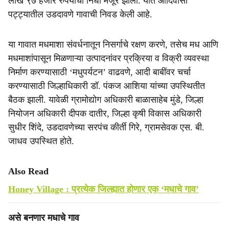
लाख ९७ हजार रुपयांचा निधी मंजूर झाला. यात आदिवासी
पट्ट्यातील उडदावणे गावाची निवड केली आहे.
या गावात मधमाशा संवर्धनातून निसर्गाचे रक्षण करणे, तसेच मध आणि
मधमाशांपासून मिळणाऱ्या उत्पादनांवर प्रक्रिया व विक्री व्यवस्था
निर्माण करण्यासाठी ‘मधुपर्यटन’ वाढवणे, आदी बाबींवर चर्चा
करण्यासाठी जिल्हाधिकारी डॉ. पंकज आशिया यांच्या उपस्थितीत
बैठक झाली. यावेळी ग्रामोद्योग अधिकारी बाळासाहेब मुंडे, जिल्हा
नियोजन अधिकारी दीपक दातीर, जिल्हा कृषी विकास अधिकारी
सुधीर शिंदे, उडदावणेच्या सरपंच कीर्ती गिरे, ग्रामसेवक एस. बी.
जाधव उपस्थित होते.
Also Read
Honey Village : प्रत्येक जिल्ह्यात होणार एक ‘मधाचे गाव’
असे बनणार मधाचे गाव