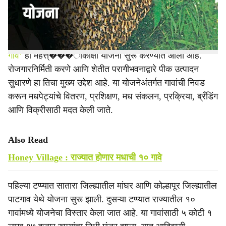
e
उपलब्ध होईल.
राज्यात मधमाशीपालन आणि मध उद्योगाला चालना देण्यासाठी
‘मधाचे
गाव’
ही महत्त्���ाकांक्षी योजना सुरू करण्यात आली आहे.
रोजगारनिर्मिती करणे आणि शेतीत परागीभवनाद्वारे पीक उत्पादन
सुधारणे हा तिचा मुख्य उद्देश आहे. या योजनेअंतर्गत गावांची निवड
करून मधपेट्यांचे वितरण, प्रशिक्षण, मध संकलन, प्रक्रिया, ब्रँडिंग
आणि विक्रीसाठी मदत केली जाते.
Also Read
Honey Village : राज्यात होणार मधाची १० गावे
पहिल्या टप्प्यात सातारा जिल्ह्यातील मांघर आणि कोल्हापूर जिल्ह्यातील
पाटगाव येथे योजना सुरू झाली. दुसऱ्या टप्प्यात राज्यातील १०
गावांमध्ये योजनेचा विस्तार केला जात आहे. या गावांसाठी ५ कोटी १