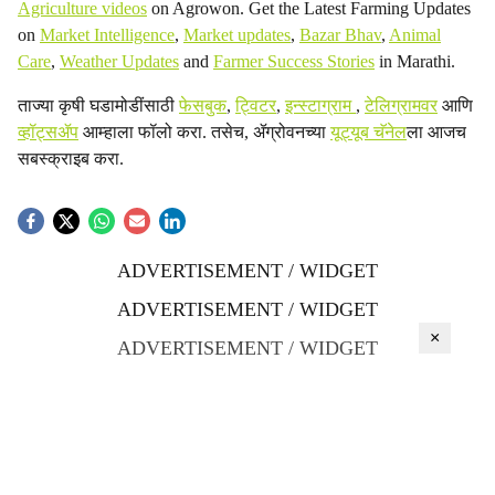
Agriculture videos
on Agrowon. Get the Latest Farming Updates
on
Market Intelligence
,
Market updates
,
Bazar Bhav
,
Animal
Care
,
Weather Updates
and
Farmer Success Stories
in Marathi.
ताज्या कृषी घडामोडींसाठी
फेसबुक
,
ट्विटर
,
इन्स्टाग्राम
,
टेलिग्रामवर
आणि
व्हॉट्सॲप
आम्हाला फॉलो करा. तसेच, ॲग्रोवनच्या
यूट्यूब चॅनेल
ला आजच
सबस्क्राइब करा.
ADVERTISEMENT / WIDGET
ADVERTISEMENT / WIDGET
×
ADVERTISEMENT / WIDGET