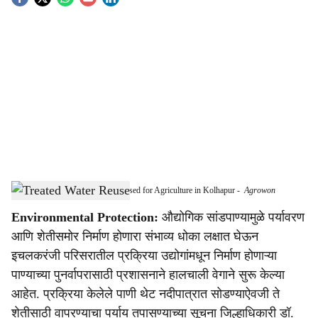
S
o
c
i
a
l
s
Treated Industrial Water May Be Used for Agriculture in Kolhapur
-
Agrowon
h
Environmental Protection:
औद्योगिक सांडपाण्यामुळे पर्यावरण
a
आणि शेतीसमोर निर्माण होणारा संभाव्य धोका लक्षात घेऊन
r
इचलकरंजी परिसरातील प्रक्रिया उद्योगांमधून निर्माण होणाऱ्या
पाण्याच्या पुनर्वापरासाठी प्रशासनाने हालचाली वेगाने सुरू केल्या
e
आहेत. प्रक्रिया केलेले पाणी थेट नदीपात्रात सोडण्याऐवजी ते
शेतीसाठी वापरण्याचा पर्याय तपासण्याच्या सूचना जिल्हाधिकारी डॉ.