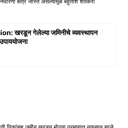
ारणा क्षेत्र जास्त असल्यामुळे बहुतांश शेतकरी
on: खरडून गेलेल्या जमिनीचे व्यवस्थापन
 उपाययोजना
ळे शेती पिकांसह जमीन खरडून मोठ्या प्रमाणात नुकसान झाले.