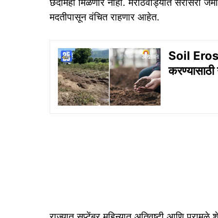
छदामही मिळणार नाही. मराठवाड्यात सरासरी जमीनध
मदतीपासून वंचित राहणार आहेत.
Soil Erosi
करण्यासाठी
राज्यात सप्टेंबर महिन्यात अतिवृष्टी आणि पुरामु