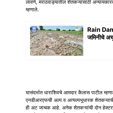
लावणे, मराठवाड्यातील शेतकऱ्यांसाठी अन्यायकारक
म्हणाले.
Rain Dam
जमिनीचे अच
यासंदर्भात धाराशिवचे आमदार कैलास पाटील म्हणाल
एनडीआरएफची अल्प व अत्यल्पभूधारक शेतकऱ्याची 
ही अट जाचक आहे. अनेक शेतकऱ्यांची दोन हेक्टरपे