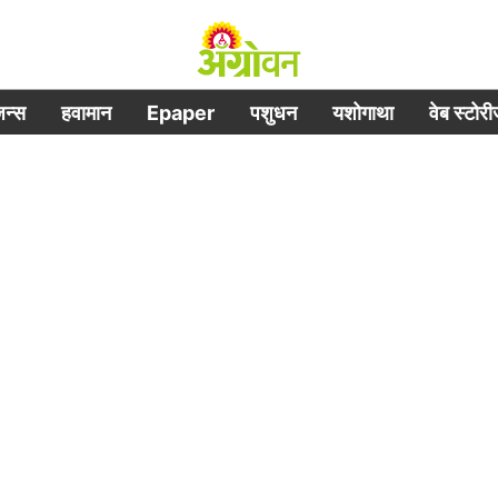
िजन्स
हवामान
Epaper
पशुधन
यशोगाथा
वेब स्टोर