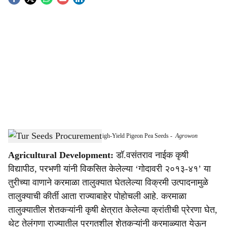
S
o
c
i
a
l
s
Telangana Farmers Visit Karmala for High-Yield Pigeon Pea Seeds
-
Agrowon
h
Agricultural Development:
डॉ.वसंतराव नाईक कृषी
a
विद्यापीठ, परभणी यांनी विकसित केलेल्या ‘गोदावरी २०१३-४१’ या
r
तुरीच्या वाणाने करमाळा तालुक्यात घेतलेल्या विक्रमी उत्पादनामुळे
तालुक्याची कीर्ती आता राज्याबाहेर पोहोचली आहे. करमाळा
e
तालुक्यातील शेतकऱ्यांनी कृषी क्षेत्रात केलेल्या क्रांतीची प्रेरणा घेत,
थेट तेलंगणा राज्यातील प्रगतशील शेतकऱ्यांनी करमाळ्यात येऊन