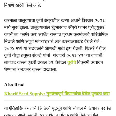
बियाणे खरेदी केले आहे.
करमाळा तालुक्याचा कृषी क्षेत्रातील खऱ्या अर्थाने विस्तार २०२३
मध्ये सुरू झाला. तालुक्यातील 'कुंभारगाव ॲग्रो फार्मर प्रोड्युसर
कंपनी'ला 'फार्मर कप' स्पर्धेत राज्यात प्रथम क्रमांकाचे पारितोषिक
मिळाले आणि संपूर्ण महाराष्ट्राचे लक्ष करमाळ्याकडे वेधले गेले.
२०२४ मध्ये या चळवळीने आणखी मोठी झेप घेतली. फिसरे येथील
कृषी योद्धा हनुमंत रोकडे यांनी ‘गोदावरी २०१३-४१’ या वाणाची
लागवड करून एकरी तब्बल २१ क्विंटल
तुरीचे
विक्रमी उत्पादन
घेण्याचा चमत्कार करून दाखवला.
Also Read
Kharif Seed Supply: गुणवत्तापूर्ण बियाण्यांचा वेळेत पुरवठा करा
या ऐतिहासिक यशाचे व्हिडिओ यूट्यूब आणि सोशल मीडियावर प्रचंड
व्हायरल झाले, ज्याची दखल थेट कर्नाटक आणि तेलंगणातील