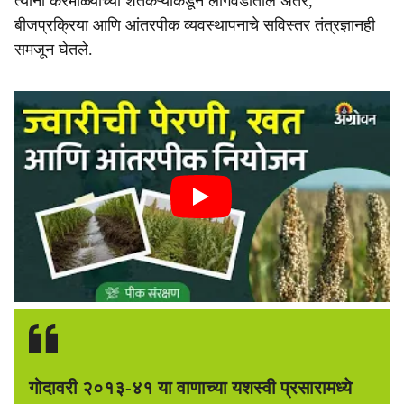
त्यांनी करमाळ्याच्या शेतकऱ्यांकडून लागवडीतील अंतर,
बीजप्रक्रिया आणि आंतरपीक व्यवस्थापनाचे सविस्तर तंत्रज्ञानही
समजून घेतले.
गोदावरी २०१३-४१ या वाणाच्या यशस्वी प्रसारामध्ये