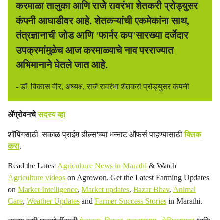
करमाळा तालुका आणि राजे रावरंभा शेतकरी प्रोड्युसर
कंपनी आघाडीवर आहे. शेतकऱ्यांची एकमेकांना साथ,
तंत्रज्ञानाची जोड आणि 'फार्मर कप'सारख्या दर्जेदार
उपक्रमांमुळेच आज करमाळ्याचे नाव परराज्यात
अभिमानाने घेतले जात आहे.
- डॉ. विकास वीर, अध्यक्ष, राजे रावरंभा शेतकरी प्रोड्युसर कंपनी
ॲग्रोवनचे
सदस्य व्हा
शॉपिंगसाठी 'सकाळ प्राईम डील्स'च्या भन्नाट ऑफर्स पाहण्यासाठी
क्लिक
करा
.
Read the Latest
Agriculture News in Marathi
& Watch
Agriculture videos
on Agrowon. Get the Latest Farming Updates
on
Market Intelligence
,
Market updates
,
Bazar Bhav
,
Animal
Care
,
Weather Updates
and
Farmer Success Stories
in Marathi.