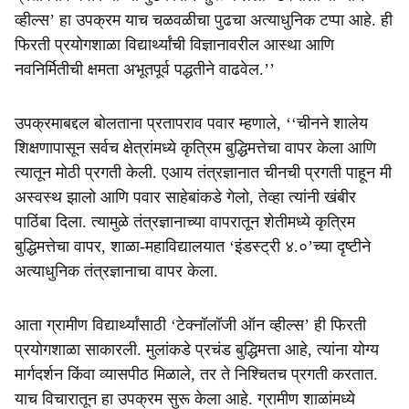
व्हील्स’ हा उपक्रम याच चळवळीचा पुढचा अत्याधुनिक टप्पा आहे. ही
फिरती प्रयोगशाळा विद्यार्थ्यांची विज्ञानावरील आस्था आणि
नवनिर्मितीची क्षमता अभूतपूर्व पद्धतीने वाढवेल.’’
उपक्रमाबद्दल बोलताना प्रतापराव पवार म्हणाले, ‘‘चीनने शालेय
शिक्षणापासून सर्वच क्षेत्रांमध्ये कृत्रिम बुद्धिमत्तेचा वापर केला आणि
त्यातून मोठी प्रगती केली. एआय तंत्रज्ञानात चीनची प्रगती पाहून मी
अस्वस्थ झालो आणि पवार साहेबांकडे गेलो, तेव्हा त्यांनी खंबीर
पाठिंबा दिला. त्यामुळे तंत्रज्ञानाच्या वापरातून शेतीमध्ये कृत्रिम
बुद्धिमत्तेचा वापर, शाळा-महाविद्यालयात ‘इंडस्ट्री ४.०’च्या दृष्टीने
अत्याधुनिक तंत्रज्ञानाचा वापर केला.
आता ग्रामीण विद्यार्थ्यांसाठी ‘टेक्नॉलॉजी ऑन व्हील्स’ ही फिरती
प्रयोगशाळा साकारली. मुलांकडे प्रचंड बुद्धिमत्ता आहे, त्यांना योग्य
मार्गदर्शन किंवा व्यासपीठ मिळाले, तर ते निश्चितच प्रगती करतात.
याच विचारातून हा उपक्रम सुरू केला आहे. ग्रामीण शाळांमध्ये