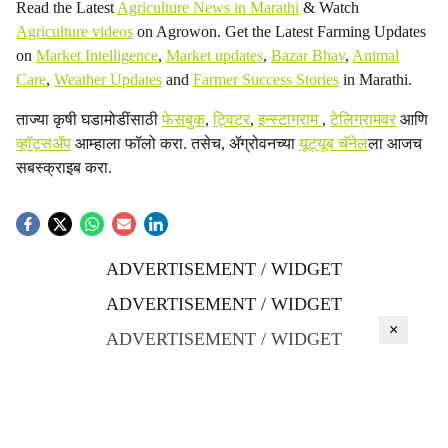
Read the Latest
Agriculture News in Marathi
& Watch
Agriculture videos
on Agrowon. Get the Latest Farming Updates
on
Market Intelligence
,
Market updates
,
Bazar Bhav
,
Animal
Care
,
Weather Updates
and
Farmer Success Stories
in Marathi.
ताज्या कृषी घडामोडींसाठी
फेसबुक
,
ट्विटर
,
इन्स्टाग्राम
,
टेलिग्रामवर
आणि
व्हॉट्सॲप
आम्हाला फॉलो करा. तसेच, ॲग्रोवनच्या
यूट्यूब चॅनेल
ला आजच
सबस्क्राइब करा.
ADVERTISEMENT / WIDGET
ADVERTISEMENT / WIDGET
×
ADVERTISEMENT / WIDGET