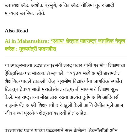
उपाध्यक्ष ॲड. अशोक प्रभुणे, सचिव ॲड. नीलिमा गुजर आदी
मान्यवर उपस्थित होते.
Also Read
Ai in Maharashtra: ‘एआय’ क्षेत्रात महाराष्ट्र जागतिक नेतृत्व
करेल : मुख्यमंत्री फडणवीस
या उपक्रमाच्या उद्‌घाटनप्रसंगी शरद पवार यांनी ग्रामीण शिक्षणाचा
ऐतिहासिक पट मांडला. ते म्हणाले, ‘‘१९७१ मध्ये आम्ही बारामतीत
शैक्षणिक पावले टाकली, तेव्हा ग्रामीण विद्यार्थ्यांना जागतिक स्पर्धेत
टिकवून ठेवण्यासाठी मराठीसोबतच इंग्रजी माध्यमाचे शिक्षण सुरू
केले. महाराष्ट्राच्या मोखाडासारख्या अत्यंत दुर्गम आणि आदिवासी
पाड्यांपर्यंत आम्ही शिक्षणाची दारे खुली केली आणि तेथील मुले आज
जीवनाच्या प्रत्येक क्षेत्रात यशस्वी होत आहेत.
प्रतापराव पवार यांच्या पुढकाराने सुरू केलेला ‘टेक्नॉलॉजी ऑन