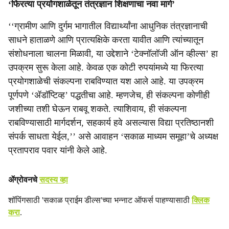
‘फिरत्या प्रयोगशाळेतून तंत्रज्ञान शिक्षणाचा नवा मार्ग’
‘‘ग्रामीण आणि दुर्गम भागातील विद्यार्थ्यांना आधुनिक तंत्रज्ञानाची
साधने हाताळणे आणि प्रात्यक्षिके करता यावीत आणि त्यांच्यातून
संशोधनाला चालना मिळावी, या उद्देशाने ‘टेक्नॉलॉजी ऑन व्हील्स’ हा
उपक्रम सुरू केला आहे. केवळ एक कोटी रुपयांमध्ये या फिरत्या
प्रयोगशाळेची संकल्पना राबविण्यात यश आले आहे. या उपक्रम
पूर्णपणे ‘ॲडॉप्टिव्ह’ पद्धतीचा आहे. म्हणजेच, ही संकल्पना कोणीही
जशीच्या तशी घेऊन राबवू शकते. त्याशिवाय, ही संकल्पना
राबविण्यासाठी मार्गदर्शन, सहकार्य हवे असल्यास विद्या प्रतिष्ठानशी
संपर्क साधता येईल,’’ असे आवाहन ‘सकाळ माध्यम समूहा’चे अध्यक्ष
प्रतापराव पवार यांनी केले आहे.
ॲग्रोवनचे
सदस्य व्हा
शॉपिंगसाठी 'सकाळ प्राईम डील्स'च्या भन्नाट ऑफर्स पाहण्यासाठी
क्लिक
करा
.