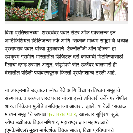
रोबोटिक्सचे विश्व आता थेट गावोगावी आणि दुर्गम भागातील शाळांच्या
दरात पोहोचणार आहे.
विद्या प्रतिष्ठानच्या ‘शरदचंद्र पवार सेंटर ऑफ एक्सलन्स इन
आर्टिफिशियल इंटेलिजन्स’तर्फे आणि ‘सकाळ माध्यम समूहा’चे अध्यक्ष
प्रतापराव पवार यांच्या पुढकाराने ‘टेक्नॉलॉजी ऑन व्हील्स’ हा
उपक्रम ग्रामीण भारतातील डिजिटल दरी कायमची मिटविण्यासाठी
मैलाचा दगड ठरणार असून, संपूर्णपणे सौर ऊर्जेवर चालणारी ही
देशातील पहिली पर्यावरणपूरक फिरती प्रयोगशाळा ठरली आहे.
या उपक्रमाचे उद्‌घाटन ज्येष्ठ नेते आणि विद्या प्रतिष्ठान समुहाचे
संस्थापक व अध्यक्ष शरद पवार यांच्या हस्ते शनिवारी कर्वेनगर येथील
शारदा निकेतन मुलींचे वसतिगृहाच्या आवारात झाले. या वेळी ‘सकाळ
माध्यम समूहा’चे अध्यक्ष
प्रतापराव पवार
, खासदार सुप्रिया सुळे,
ज्येष्ठ उद्योजक विठ्ठल मणियार, महाराष्ट्र ज्ञान महामंडळाचे
(एमकेसीएल) मुख्य मार्गदर्शक विवेक सावंत, विद्या प्रतिष्ठानचे