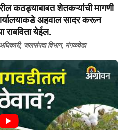
ावरील कठड्याबाबत शेतकऱ्यांची मागणी
ठ कार्यालयाकडे अहवाल सादर करून
िया राबविता येईल.
अधिकारी, जलसंपदा विभाग, मंगळवेढा