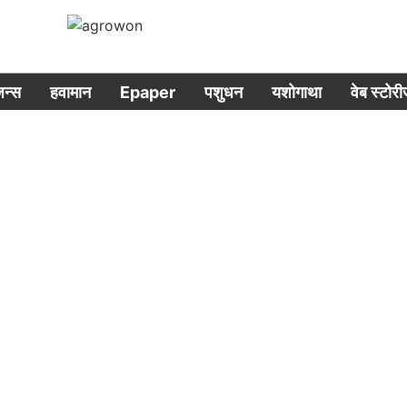
िजन्स
हवामान
Epaper
पशुधन
यशोगाथा
वेब स्टोर