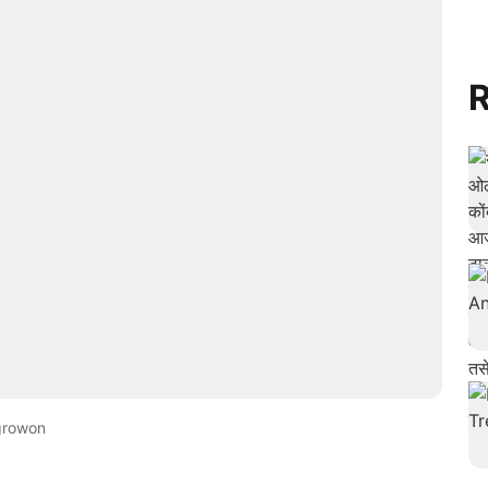
R
growon