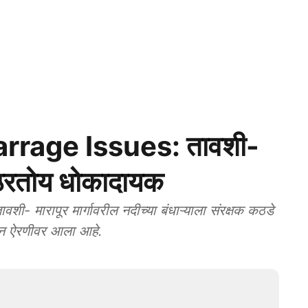
rrage Issues: तावशी-
रा ठरतोय धोकादायक
- मारापूर मार्गावरील नदीच्या बंधाऱ्याला संरक्षक कठडे
रश्न ऐरणीवर आला आहे.