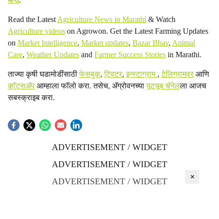
Read the Latest
Agriculture News in Marathi
& Watch
Agriculture videos
on Agrowon. Get the Latest Farming Updates
on
Market Intelligence
,
Market updates
,
Bazar Bhav
,
Animal
Care
,
Weather Updates
and
Farmer Success Stories
in Marathi.
ताज्या कृषी घडामोडींसाठी
फेसबुक
,
ट्विटर
,
इन्स्टाग्राम
,
टेलिग्रामवर
आणि
व्हॉट्सॲप
आम्हाला फॉलो करा. तसेच, ॲग्रोवनच्या
यूट्यूब चॅनेल
ला आजच
सबस्क्राइब करा.
ADVERTISEMENT / WIDGET
ADVERTISEMENT / WIDGET
×
ADVERTISEMENT / WIDGET