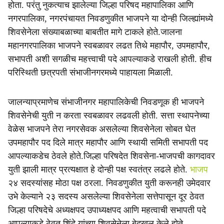
होता. परंतु नुकत्याच झालेल्या जिल्हा परिषद महापालिका आणि
नगरपालिका, नगरपंचायत निवडणुकीत भाजपने या दोन्ही जिल्ह्यांमध्ये
शिवसेनेला संख्याबळाच्या बाबतीत मागे टाकले होते.जालना
महानगरपालिका भाजपने स्वबळावर लढत तिथे महापौर, उपमहापौर,
सभापती अशी सगळीच महत्त्वाची पदे आपल्याकडे राखली होती. हीच
परिस्थिती छत्रपती संभाजीनगरमध्ये पाहायला मिळाली.
जालन्याप्रमाणेच संभाजीनगर महापालिकेची निवडणूक ही भाजपने
शिवसेनेची युती न करता स्वबळावर लढवली होती. सत्ता स्थापनेच्या
वेळेस भाजपने तेरा नगरसेवक असलेल्या शिवसेनेला सोबत घेत
उपमहापौर पद दिले मात्र महापौर आणि स्थायी समिती सभापती पद
आपल्याकडेच ठेवले होते.जिल्हा परिषदेत शिवसेना-भाजपची कागदावर
युती झाली मात्र प्रत्यक्षात हे दोन्ही पक्ष स्वतंत्र लढले होते.
भाजप
२४ सदस्यांसह मोठा पक्ष ठरला. निवडणुकीत युती करूनही उमेदवार
उभे केल्याने २३ सदस्य असलेल्या शिवसेनेला सत्तेपासून दूर ठेवत
जिल्हा परिषदेचे अध्यक्षपद उपाध्यक्षपद आणि महत्वाची सभापती पदे
आपल्याकडे ठेवत शिंदे यांच्या शिवसेनेला बेदखल केले होते.