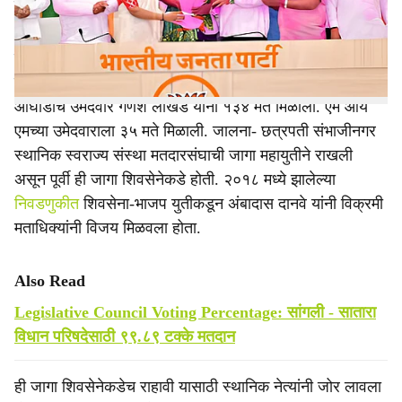
यांच्यावर मोठ्या मताधिक्याने विजय मिळवला.
e
पहिल्या पसंतीच्या मतांमध्ये सुहास शिरसाठ यांनी तब्बल ४५४ मते
मिळवली तर शिवसेना उद्धव बाळासाहेब ठाकरे पक्षाचे महाविकास
आघाडीचे उमेदवार गणेश लोखंडे यांना १३४ मते मिळाली. एम आय
एमच्या उमेदवाराला ३५ मते मिळाली. जालना- छत्रपती संभाजीनगर
स्थानिक स्वराज्य संस्था मतदारसंघाची जागा महायुतीने राखली
असून पूर्वी ही जागा शिवसेनेकडे होती. २०१८ मध्ये झालेल्या
निवडणुकीत
शिवसेना-भाजप युतीकडून अंबादास दानवे यांनी विक्रमी
मताधिक्यांनी विजय मिळवला होता.
Also Read
Legislative Council Voting Percentage: सांगली - सातारा
विधान परिषदेसाठी ९९.८९ टक्के मतदान
ही जागा शिवसेनेकडेच राहावी यासाठी स्थानिक नेत्यांनी जोर लावला