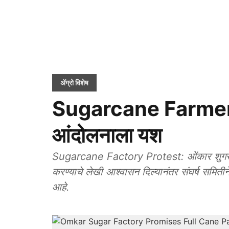
ॲग्रो विशेष
Sugarcane Farmer: ऊ
आंदोलनाला यश
Sugarcane Factory Protest: ओंकार शुगर का
करण्याचे लेखी आश्वासन दिल्यानंतर संघर्ष समितीने
आहे.