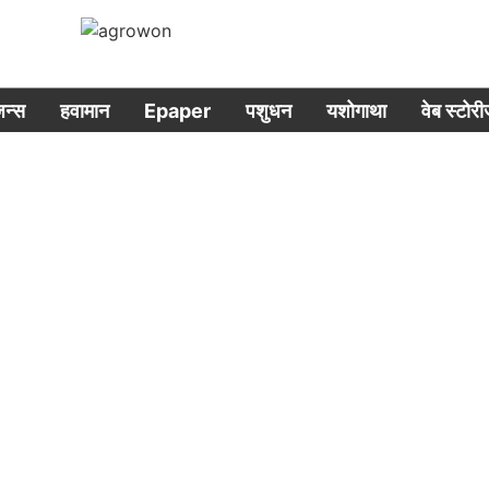
िजन्स
हवामान
Epaper
पशुधन
यशोगाथा
वेब स्टोर