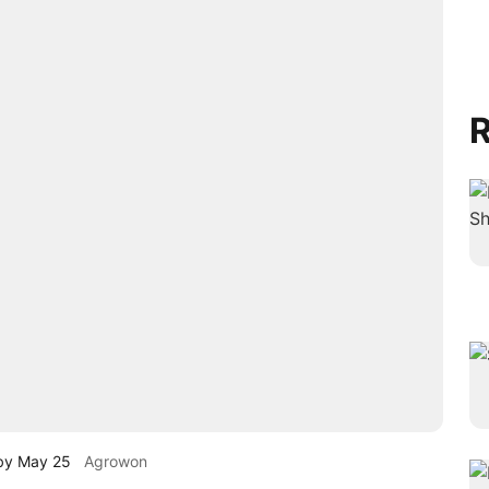
R
 by May 25
Agrowon