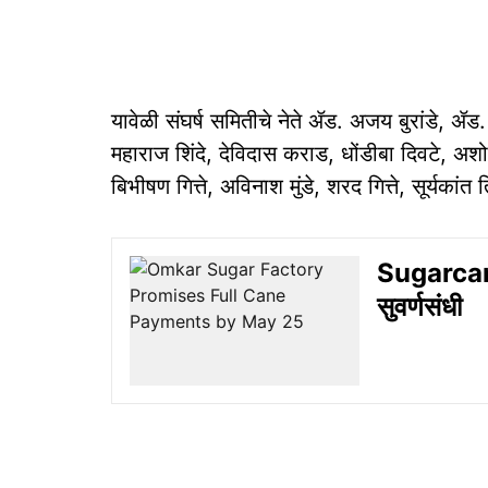
यावेळी संघर्ष समितीचे नेते ॲड. अजय बुरांडे, ॲड. 
महाराज शिंदे, देविदास कराड, धोंडीबा दिवटे, अशोक 
बिभीषण गित्ते, अविनाश मुंडे, शरद गित्ते, सूर्यका
Sugarcane
सुवर्णसंधी