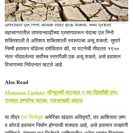
ऑस्ट्रेलियाच्या हवामान विभागाच्या अंदाजानुसार, प्रशांत
महासागरात ‘एल निनो’ स्थिती तयार झाली असून २०२६ च्या
उत्तरार्धात एल निनो अधिक तीव्र होऊ शकतो. मध्य प्रशांत
महासागरातील तापमानवाढीच्या प्रमाणावरून यंदाचा एल निनो
शक्तिशाली ते अतिशय शक्तिशाली स्वरूपाचा असू शकतो. सुमारे
निम्मी हवामान मॉडेल्स दर्शवितात की, या घटनेची तीव्रता १९५०
नंतर नोंदवलेल्या सर्वोच्च स्तरांपैकी एक असू शकते, असे हवामान
विभागाच्या निवेदनात म्हटले आहे.
Also Read
Monsoon Update: मॉन्सूनची वाटचाल ९ व्या दिवशीही ठप्प;
राज्यात उष्णतेचा चटका, पावसाचाही अंदाज
या तीव्र
एल निनोमुळे
अमेरिका खंडात अतिवृष्टी, तर आशियात उष्ण
व कोरडे हवामान निर्माण होण्याची शक्यता आहे, असे हवामान तज्ज्ञांनी