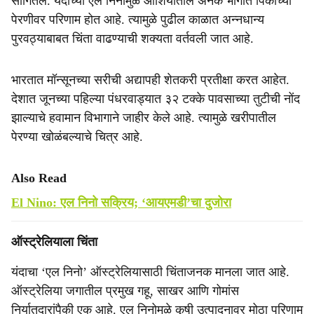
सांगितले. ​यंदाच्या एल निनोमुळे आशियातील अनेक भागांत पिकांच्या
पेरणीवर परिणाम होत आहे. त्यामुळे पुढील काळात अन्नधान्य
पुरवठ्याबाबत चिंता वाढण्याची शक्यता वर्तवली जात आहे.
भारतात मॉन्सूनच्या सरीची अद्यापही शेतकरी प्रतीक्षा करत आहेत.
देशात जूनच्या पहिल्या पंधरवाड्यात ३२ टक्के पावसाच्या तुटीची नोंद
झाल्याचे हवामान विभागाने जाहीर केले आहे. त्यामुळे खरीपातील
पेरण्या खोळंबल्याचे चित्र आहे.
Also Read
El Nino: एल निनो सक्रिय; ‘आयएमडी’चा दुजोरा
ऑस्ट्रेलियाला चिंता
​यंदाचा ‘एल निनो’ ऑस्ट्रेलियासाठी चिंताजनक मानला जात आहे.
ऑस्ट्रेलिया जगातील प्रमुख गहू, साखर आणि गोमांस
निर्यातदारांपैकी एक आहे. एल निनोमुळे कृषी उत्पादनावर मोठा परिणाम