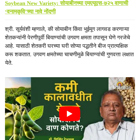
Soybean New Variety: सोयाबीनच्या एमएयूएस-७२५ वाणाची
‘वनामकृवि’च्या नावे नोंदणी
श्री. सूर्यवंशी म्हणाले, की सोयाबीन किंवा भुईमूग लागवड करणाऱ्या
शेतकऱ्यांनी पेरणीपूर्वी बियाण्यांची उगवण क्षमता तपासून घेणे गरजेचे
आहे. यासाठी शेतकरी घरच्या घरी सोप्या पद्धतीने बीज प्रात्यक्षिक
करू शकतात. उगवण क्षमतेच्या चाचणीमुळे बियाण्यांची गुणवत्ता लक्षात
येते.