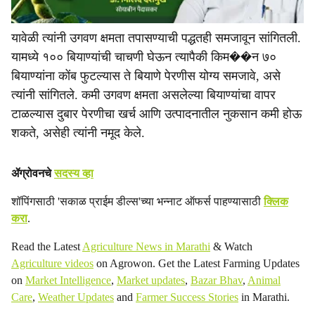
यावेळी त्यांनी उगवण क्षमता तपासण्याची पद्धतही समजावून सांगितली.
यामध्ये १०० बियाण्यांची चाचणी घेऊन त्यापैकी किम��न ७०
बियाण्यांना कोंब फुटल्यास ते बियाणे पेरणीस योग्य समजावे, असे
त्यांनी सांगितले. कमी उगवण क्षमता असलेल्या बियाण्यांचा वापर
टाळल्यास दुबार पेरणीचा खर्च आणि उत्पादनातील नुकसान कमी होऊ
शकते, असेही त्यांनी नमूद केले.
ॲग्रोवनचे
सदस्य व्हा
शॉपिंगसाठी 'सकाळ प्राईम डील्स'च्या भन्नाट ऑफर्स पाहण्यासाठी
क्लिक
करा
.
Read the Latest
Agriculture News in Marathi
& Watch
Agriculture videos
on Agrowon. Get the Latest Farming Updates
on
Market Intelligence
,
Market updates
,
Bazar Bhav
,
Animal
Care
,
Weather Updates
and
Farmer Success Stories
in Marathi.