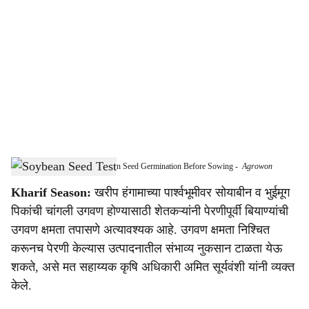
o
c
i
a
l
s
Farmers Advised to Test Soybean Seed Germination Before Sowing
-
Agrowon
h
Kharif Season:
खरीप हंगामाच्या पार्श्वभूमीवर सोयाबीन व भुईमूग
a
पिकांची चांगली उगवण होण्यासाठी शेतकऱ्यांनी पेरणीपूर्वी बियाण्यांची
r
उगवण क्षमता तपासणे अत्यावश्यक आहे. उगवण क्षमता निश्चित
करूनच पेरणी केल्यास उत्पादनातील संभाव्य नुकसान टाळता येऊ
e
शकते, असे मत सहाय्यक कृषि अधिकारी अमित सूर्यवंशी यांनी व्यक्त
केले.