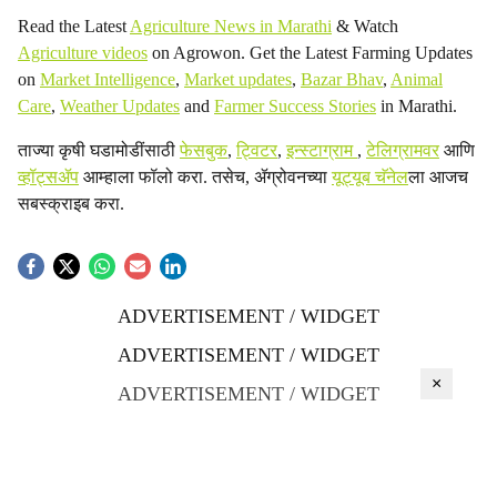
Read the Latest
Agriculture News in Marathi
& Watch
Agriculture videos
on Agrowon. Get the Latest Farming Updates
on
Market Intelligence
,
Market updates
,
Bazar Bhav
,
Animal
Care
,
Weather Updates
and
Farmer Success Stories
in Marathi.
ताज्या कृषी घडामोडींसाठी
फेसबुक
,
ट्विटर
,
इन्स्टाग्राम
,
टेलिग्रामवर
आणि
व्हॉट्सॲप
आम्हाला फॉलो करा. तसेच, ॲग्रोवनच्या
यूट्यूब चॅनेल
ला आजच
सबस्क्राइब करा.
ADVERTISEMENT / WIDGET
ADVERTISEMENT / WIDGET
×
ADVERTISEMENT / WIDGET