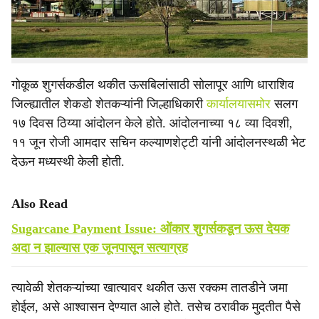
न झाल्याने संताप वाढला आहे. या पार्श्वभूमीवर शेतकऱ्यांनी बुधवारी
(ता. २४) आमदार कल्याणशेट्टी यांच्या निवासस्थानासमोर ठिय्या
आंदोलन करण्याचा इशारा दिला आहे.
गोकूळ शुगर्सकडील थकीत ऊसबिलांसाठी सोलापूर आणि धाराशिव
जिल्ह्यातील शेकडो शेतकऱ्यांनी जिल्हाधिकारी
कार्यालयासमोर
सलग
१७ दिवस ठिय्या आंदोलन केले होते. आंदोलनाच्या १८ व्या दिवशी,
११ जून रोजी आमदार सचिन कल्याणशेट्टी यांनी आंदोलनस्थळी भेट
देऊन मध्यस्थी केली होती.
Also Read
Sugarcane Payment Issue: ओंकार शुगर्सकडून ऊस देयक
अदा न झाल्यास एक जूनपासून सत्याग्रह
त्यावेळी शेतकऱ्यांच्या खात्यावर थकीत ऊस रक्कम तातडीने जमा
होईल, असे आश्वासन देण्यात आले होते. तसेच ठरावीक मुदतीत पैसे