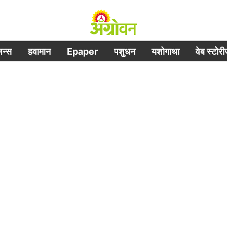
िजन्स
हवामान
Epaper
पशुधन
यशोगाथा
वेब स्टोर