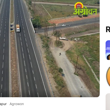
R
lapur
Agrowon