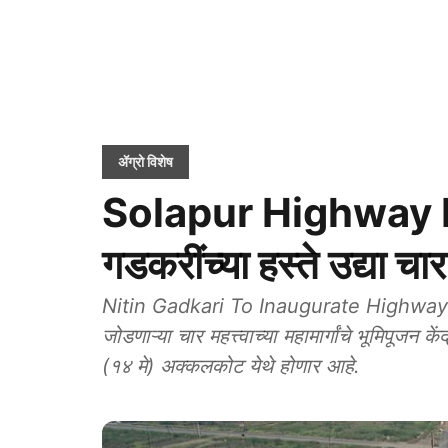
ॲग्रो विशेष
Solapur Highway Proj
गडकरींच्या हस्ते उद्या चार
Nitin Gadkari To Inaugurate Highway Proje
जोडणाऱ्या चार महत्त्वाच्या महामार्गांचे भूमिपूजन के
(१४ मे) अक्कलकोट येथे होणार आहे.