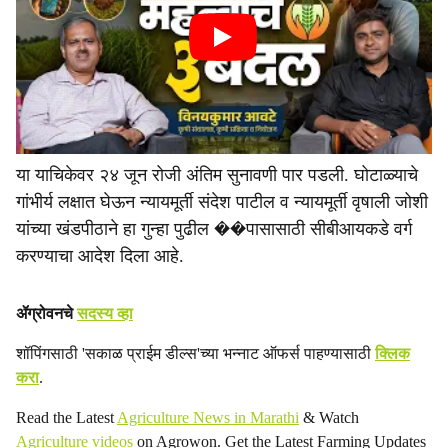
या याचिकेवर २४ जून रोजी अंतिम सुनावणी पार पडली. घोटाळ्याचे
गांभीर्य लक्षात घेऊन न्यायमूर्ती संदेश पाटील व न्यायमूर्ती वृषाली जोशी
यांच्या खंडपीठाने हा गुन्हा पुढील ��पासासाठी सीबीआयकडे वर्ग
करण्याचा आदेश दिला आहे.
ॲग्रोवनचे
सदस्य व्हा
शॉपिंगसाठी 'सकाळ प्राईम डील्स'च्या भन्नाट ऑफर्स पाहण्यासाठी
क्लिक
करा
.
Read the Latest
Agriculture News in Marathi
& Watch
Agriculture videos
on Agrowon. Get the Latest Farming Updates