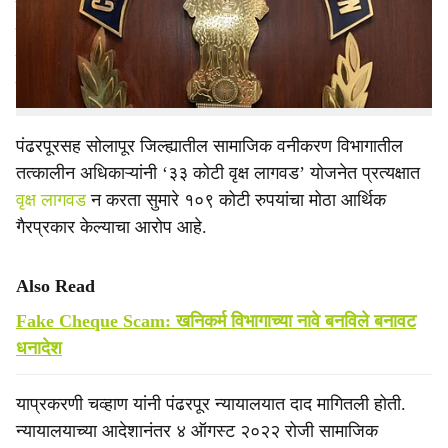
विभागाकडे (सीबीआय) वर्ग करण्यात आला आहे. मुंबई उच्च
e
न्यायालयाच्या कोल्हापूर खंडपीठाने यासंदर्भातील आदेश दिले आहेत.
या प्रकरणातील याचिकाकर्ते दादासाहेब चव्हाण यांनी नुकतीच
पंढरपूर येथे आयोजित पत्रकार परिषदेत ही माहिती दिली.
पंढरपूरसह सोलापूर जिल्ह्यातील सामाजिक वनीकरण विभागातील
तत्कालीन अधिकाऱ्यांनी ‘३३ कोटी वृक्ष लागवड’ योजनेत प्रत्यक्षात
वृक्ष लागवड
न करता सुमारे १०९ कोटी रुपयांचा मोठा आर्थिक
गैरप्रकार केल्याचा आरोप आहे.
Also Read
Fake Cheque Scam: खनिकर्म विभागाच्या नावे बनविले बनावट
धनादेश
याप्रकरणी चव्हाण यांनी पंढरपूर न्यायालयात दाद मागितली होती.
न्यायालयाच्या आदेशानंतर ४ ऑगस्ट २०२२ रोजी सामाजिक