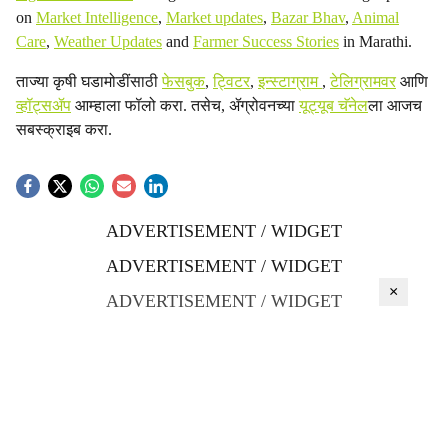
on
Market Intelligence
,
Market updates
,
Bazar Bhav
,
Animal
Care
,
Weather Updates
and
Farmer Success Stories
in Marathi.
ताज्या कृषी घडामोडींसाठी
फेसबुक
,
ट्विटर
,
इन्स्टाग्राम
,
टेलिग्रामवर
आणि
व्हॉट्सॲप
आम्हाला फॉलो करा. तसेच, ॲग्रोवनच्या
यूट्यूब चॅनेल
ला आजच
सबस्क्राइब करा.
ADVERTISEMENT / WIDGET
ADVERTISEMENT / WIDGET
×
ADVERTISEMENT / WIDGET