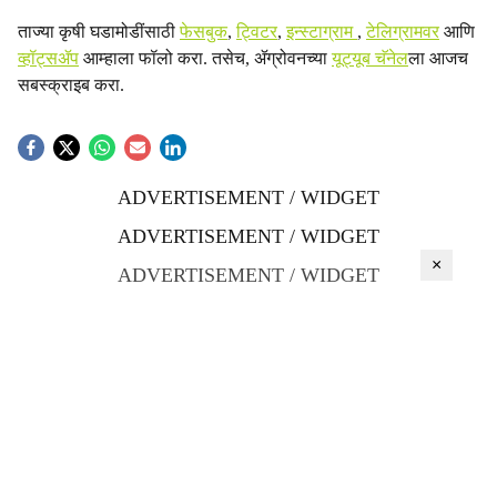
ताज्या कृषी घडामोडींसाठी
फेसबुक
,
ट्विटर
,
इन्स्टाग्राम
,
टेलिग्रामवर
आणि
व्हॉट्सॲप
आम्हाला फॉलो करा. तसेच, ॲग्रोवनच्या
यूट्यूब चॅनेल
ला आजच
सबस्क्राइब करा.
ADVERTISEMENT / WIDGET
ADVERTISEMENT / WIDGET
×
ADVERTISEMENT / WIDGET