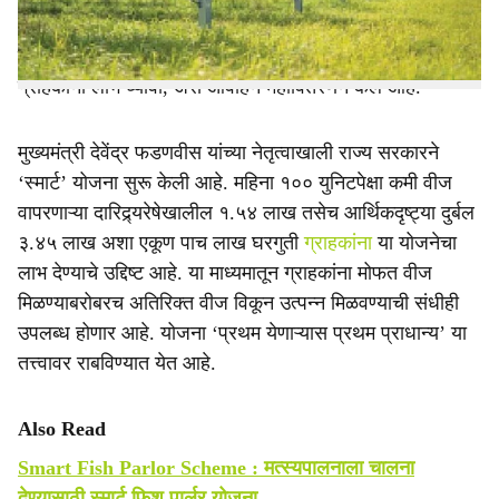
क्षमतेचा सौर प्रकल्प उभारता येणार असून, पुढील सुमारे २५ वर्षे
मोफत वीज मिळण्याचा लाभ होणार आहे. या योजनेचा पात्र
ग्राहकांनी लाभ घ्यावा, असे आवाहन महावितरणने केले आहे.
मुख्यमंत्री देवेंद्र फडणवीस यांच्या नेतृत्वाखाली राज्य सरकारने
‘स्मार्ट’ योजना सुरू केली आहे. महिना १०० युनिटपेक्षा कमी वीज
वापरणाऱ्या दारिद्र्यरेषेखालील १.५४ लाख तसेच आर्थिकदृष्ट्या दुर्बल
३.४५ लाख अशा एकूण पाच लाख घरगुती
ग्राहकांना
या योजनेचा
लाभ देण्याचे उद्दिष्ट आहे. या माध्यमातून ग्राहकांना मोफत वीज
मिळण्याबरोबरच अतिरिक्त वीज विकून उत्पन्न मिळवण्याची संधीही
उपलब्ध होणार आहे. योजना ‘प्रथम येणाऱ्यास प्रथम प्राधान्य’ या
तत्त्वावर राबविण्यात येत आहे.
Also Read
Smart Fish Parlor Scheme : मत्स्यपालनाला चालना
देण्यासाठी स्मार्ट फिश पार्लर योजना