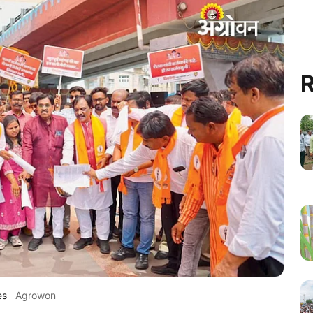
R
es
Agrowon