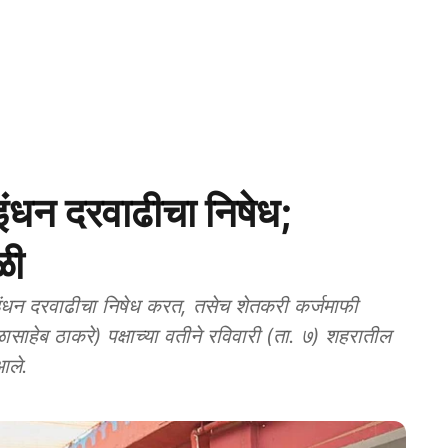
धन दरवाढीचा निषेध;
ळी
न दरवाढीचा निषेध करत, तसेच शेतकरी कर्जमाफी
हेब ठाकरे) पक्षाच्या वतीने रविवारी (ता. ७) शहरातील
आले.