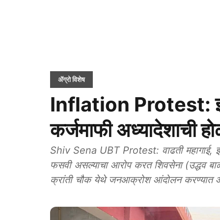
ॲग्रो विशेष
Inflation Protest: इं
कर्जमाफी अध्यादेशाची हो
Shiv Sena UBT Protest: वाढती महागाई, इंध
फसवी असल्याचा आरोप करत शिवसेना (उद्धव बाळासा
क्रांती चौक येथे जनआक्रोश आंदोलन करण्यात 