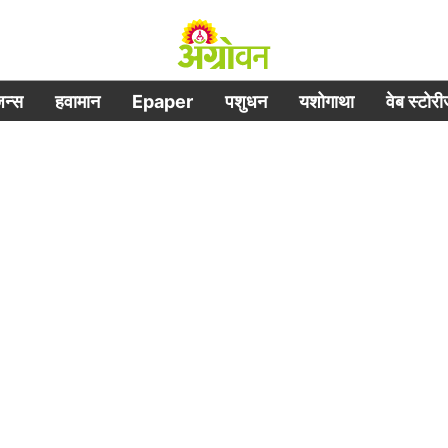
िजन्स
हवामान
Epaper
पशुधन
यशोगाथा
वेब स्टोर