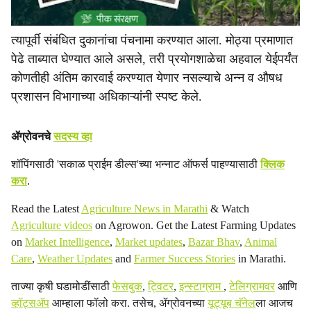
त्यापूर्वी संबंधित दुकानांचा पंचनामा करण्यात आला. मोठ्या प्रमाणात
पेढे ताब्यात घेण्यात आले असले, तरी प्रयोगशाळेचा अहवाल येईपर्यंत
कोणतीही अंतिम कारवाई करण्यात येणार नसल्याचे अन्न व औषध
प्रशासन विभागाच्या अधिकाऱ्यांनी स्पष्ट केले.
ॲग्रोवनचे
सदस्य व्हा
शॉपिंगसाठी 'सकाळ प्राईम डील्स'च्या भन्नाट ऑफर्स पाहण्यासाठी
क्लिक
करा
.
Read the Latest
Agriculture News in Marathi
& Watch
Agriculture videos
on Agrowon. Get the Latest Farming Updates
on
Market Intelligence
,
Market updates
,
Bazar Bhav
,
Animal
Care
,
Weather Updates
and
Farmer Success Stories
in Marathi.
ताज्या कृषी घडामोडींसाठी
फेसबुक
,
ट्विटर
,
इन्स्टाग्राम
,
टेलिग्रामवर
आणि
व्हॉट्सॲप
आम्हाला फॉलो करा. तसेच, ॲग्रोवनच्या
यूट्यूब चॅनेल
ला आजच