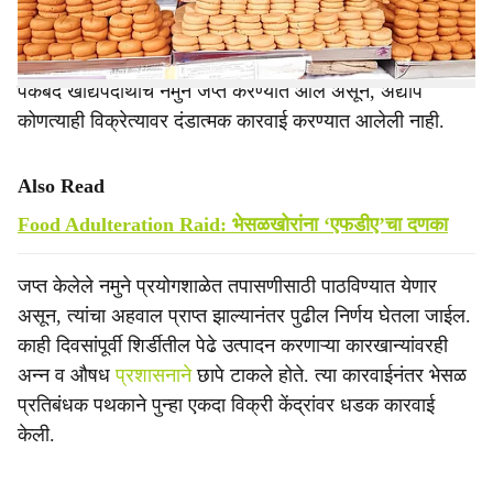
अधिकाऱ्यांनी दिलेल्या माहितीनुसार, या
कारवाईत
केवळ पेढे व काही
पॅकबंद खाद्यपदार्थांचे नमुने जप्त करण्यात आले असून, अद्याप
कोणत्याही विक्रेत्यावर दंडात्मक कारवाई करण्यात आलेली नाही.
Also Read
Food Adulteration Raid: भेसळखोरांना ‘एफडीए’चा दणका
जप्त केलेले नमुने प्रयोगशाळेत तपासणीसाठी पाठविण्यात येणार
असून, त्यांचा अहवाल प्राप्त झाल्यानंतर पुढील निर्णय घेतला जाईल.
काही दिवसांपूर्वी शिर्डीतील पेढे उत्पादन करणाऱ्या कारखान्यांवरही
अन्न व औषध
प्रशासनाने
छापे टाकले होते. त्या कारवाईनंतर भेसळ
प्रतिबंधक पथकाने पुन्हा एकदा विक्री केंद्रांवर धडक कारवाई
केली.