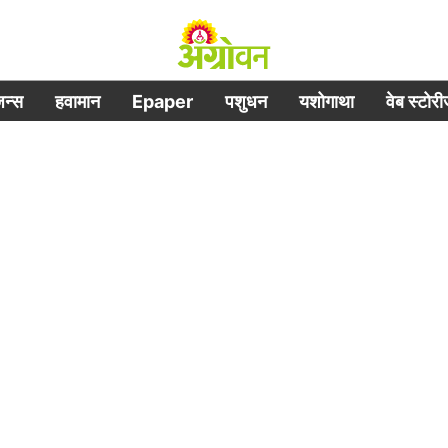
िजन्स
हवामान
Epaper
पशुधन
यशोगाथा
वेब स्टोर