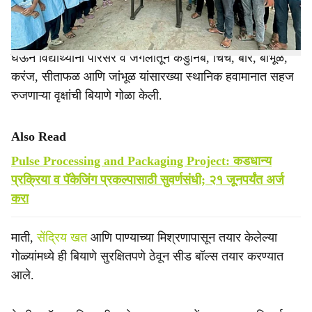
जागतिक तापमानवाढ
आणि पर्यावरणाचा होत असलेला ऱ्हास लक्षात
घेऊन विद्यार्थ्यांनी परिसर व जंगलातून कडुनिंब, चिंच, बोर, बाभूळ,
करंज, सीताफळ आणि जांभूळ यांसारख्या स्थानिक हवामानात सहज
रुजणाऱ्या वृक्षांची बियाणे गोळा केली.
Also Read
Pulse Processing and Packaging Project: कडधान्य
प्रक्रिया व पॅकेजिंग प्रकल्पासाठी सुवर्णसंधी; २१ जूनपर्यंत अर्ज
करा
माती,
सेंद्रिय खत
आणि पाण्याच्या मिश्रणापासून तयार केलेल्या
गोळ्यांमध्ये ही बियाणे सुरक्षितपणे ठेवून सीड बॉल्स तयार करण्यात
आले.