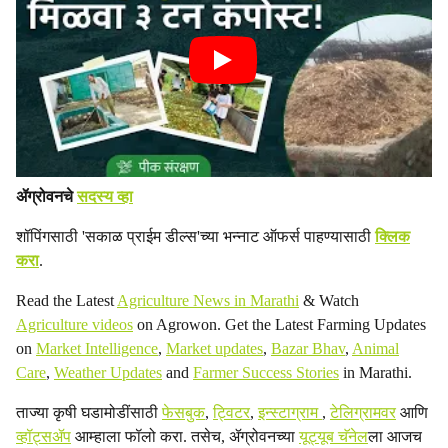
ॲग्रोवनचे
सदस्य व्हा
शॉपिंगसाठी 'सकाळ प्राईम डील्स'च्या भन्नाट ऑफर्स पाहण्यासाठी
क्लिक
करा
.
Read the Latest
Agriculture News in Marathi
& Watch
Agriculture videos
on Agrowon. Get the Latest Farming Updates
on
Market Intelligence
,
Market updates
,
Bazar Bhav
,
Animal
Care
,
Weather Updates
and
Farmer Success Stories
in Marathi.
ताज्या कृषी घडामोडींसाठी
फेसबुक
,
ट्विटर
,
इन्स्टाग्राम
,
टेलिग्रामवर
आणि
व्हॉट्सॲप
आम्हाला फॉलो करा. तसेच, ॲग्रोवनच्या
यूट्यूब चॅनेल
ला आजच