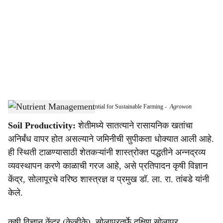
c
i
a
l
s
Scientific Nutrient Management Essential for Sustainable Farming
-
Agrowon
h
Soil Productivity:
शेतीमध्ये सातत्याने रासायनिक खतांचा
a
अनिर्बंध वापर होत असल्याने जमिनीची सुपीकता धोक्यात आली आहे.
r
ही स्थिती टाळण्यासाठी शेतकऱ्यांनी शास्त्रोक्त पद्धतीने अन्नद्रव्य
व्यवस्थापन करणे काळाची गरज आहे, असे प्रतिपादन कृषी विज्ञान
e
केंद्र, सोलापूरचे वरिष्ठ शास्त्रज्ञ व प्रमुख डॉ. ला. रा. तांबडे यांनी
केले.
कृषी विज्ञान केंद्र (केव्हीके), सोलापूरतर्फे दक्षिण सोलापूर