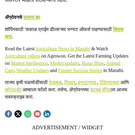
सविस्तर माहिती शेतकऱ्यांना दिली.
ॲग्रोवनचे
सदस्य व्हा
शॉपिंगसाठी 'सकाळ प्राईम डील्स'च्या भन्नाट ऑफर्स पाहण्यासाठी
क्लिक
करा
.
Read the Latest
Agriculture News in Marathi
& Watch
Agriculture videos
on Agrowon. Get the Latest Farming Updates
on
Market Intelligence
,
Market updates
,
Bazar Bhav
,
Animal
Care
,
Weather Updates
and
Farmer Success Stories
in Marathi.
ताज्या कृषी घडामोडींसाठी
फेसबुक
,
ट्विटर
,
इन्स्टाग्राम
,
टेलिग्रामवर
आणि
व्हॉट्सॲप
आम्हाला फॉलो करा. तसेच, ॲग्रोवनच्या
यूट्यूब चॅनेल
ला आजच
सबस्क्राइब करा.
ADVERTISEMENT / WIDGET