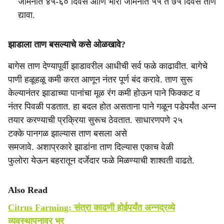
जमिनीत ४५-६० दिवस आणि भारी जमिनीत ५५ ते ७५ दिवस ताण
द्यावा.
झाडाला ताण बसल्याचे कसे ओळखावे?
बागेस ताण देण्यापूर्वी झाडावरील आधीची सर्व फळे काढावीत. बागेचे
पाणी हळूहळू कमी करत आणून नंतर पूर्ण बंद करावे. ताण सुरू
केल्यानंतर झाडाच्या पानांचा मूळ रंग कमी होऊन पाने फिक्कट व
नंतर पिवळी पडतात. हा बदल होत असताना पाने गळून पडेपर्यंत अन्न
तयार करण्याची प्रक्रिया सुरूच ठेवतात. साधारणपणे २५
टक्के पानगळ झाल्यास ताण बसला असे
समजावे. अशाप्रकारे झाडांना ताण दिल्यास एकाच वेळी
फुलोरा येऊन बहरातून दर्जेदार फळे मिळण्याची शाश्वती वाढते.
Also Read
Citrus Farming: संत्रा काढणी होईपर्यंत अन्नद्रव्ये
व्यवस्थापनावर भर