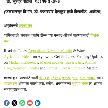
- डॉ. सुरेंद्र पाटील ९८८१७ ३५३५३
(फळशास्त्र विभाग, डॉ. पंजाबराव देशमुख कृषी विद्यापीठ, अकोला)
ॲग्रोवनचे
सदस्य व्हा
शॉपिंगसाठी 'सकाळ प्राईम डील्स'च्या भन्नाट ऑफर्स पाहण्यासाठी
क्लिक
करा
.
Read the Latest
Agriculture News in Marathi
& Watch
Agriculture videos
on Agrowon. Get the Latest Farming Updates
on
Market Intelligence
,
Market updates
,
Bazar Bhav
,
Animal
Care
,
Weather Updates
and
Farmer Success Stories
in Marathi.
ताज्या कृषी घडामोडींसाठी
फेसबुक
,
ट्विटर
,
इन्स्टाग्राम
,
टेलिग्रामवर
आणि
व्हॉट्सॲप
आम्हाला फॉलो करा. तसेच, ॲग्रोवनच्या
यूट्यूब चॅनेल
ला आजच
सबस्क्राइब करा.