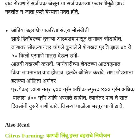
वाढ रोखणारे संजीवक असून या संजीवकाच्या फवारणीमुळे झाड
नवतीत न जाता फुले येण्यास मदत होते.
आंबिया बहर घेण्याकरिता संत्रा-मोसंबीची
झाडे डिसेंबरच्या दुसऱ्या आठवड्यापासून ताणावर सोडावीत.
ताणावर सोडल्यानंतर चांगले कुजलेले शेणखत प्रति झाड ४० ते
५० किलो प्रमाणे मात्रा देऊन उभी-
आडवी वखरणी करावी. जानेवारीच्या शेवटच्या आठवड्यात
किंवा तापमानात वाढ होताच, हलके ओलित करावे. ताण तोडताना
हलक्या ओलिता अगोदर
प्रत्येकझाडाला नत्र ६०० ग्रॅम अधिक स्फुरद ४०० ग्रॅम अधिक
पालाश ४०० ग्रॅम आणि भरखते द्यावीत. त्यानंतर पाच ते सात
दिवसांनी दुसरे पाणी द्यावे. तिसऱ्या पाळीला भरपूर पाणी द्यावे.
Also Read
Citrus Farming: कागदी लिंबू हस्त बहराचे नियोजन