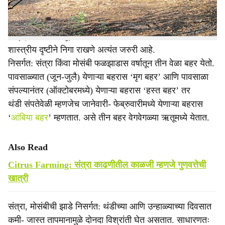
अवलंब करावा.
संत्रा, मोसंबी बागेतून दर्जेदार उत्पादन मिळण्यासाठी आंबिया बहराची
शास्त्रीय दृष्टीने निगा राखणे अत्यंत जरुरी आहे.
निसर्गत: संत्रा किंवा मोसंबी फळझाडास वर्षातून तीन वेळा बहर येतो.
पावसाळ्यात (जून-जुलै) येणाऱ्या बहरास ‘मृग बहर’ आणि पावसाळा
संपल्यानंतर (ऑक्टोबरमध्ये) येणाऱ्या बहरास ‘हस्त बहर’ तर
थंडी संपतेवेळी म्हणजेच जानेवारी- फेब्रुवारीमध्ये येणाऱ्या बहरास
‘
आंबिया बहर
’ म्हणतात. असे तीन बहर वेगवेगळ्या ऋतूमध्ये येतात.
Also Read
Citrus Farming: संत्रा काढणीतील काळजी म्हणजे गुणवत्तेची
खात्री
संत्रा, मोसंबीची झाडे निसर्गत: थंडीच्या आणि उन्हाळ्याच्या दिवसात
कमी- जास्त तापमानामुळे दोनदा विश्रांती घेत असतात. साधारणतः