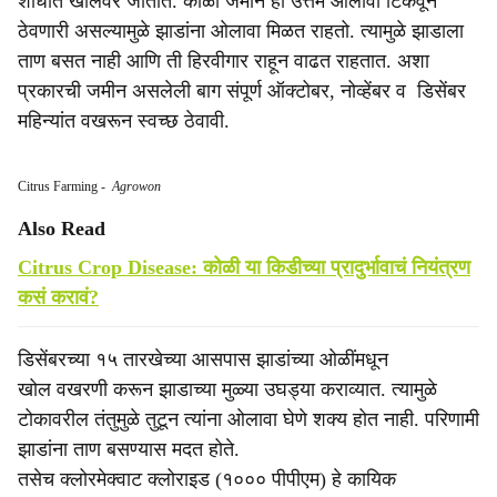
शोधात खोलवर जातात. काळी जमीन ही उत्तम ओलावा टिकवून
ठेवणारी असल्यामुळे झाडांना ओलावा मिळत राहतो. त्यामुळे झाडाला
ताण बसत नाही आणि ती हिरवीगार राहून वाढत राहतात. अशा
प्रकारची जमीन असलेली बाग संपूर्ण ऑक्‍टोबर, नोव्हेंबर व डिसेंबर
महिन्यांत वखरून स्वच्छ ठेवावी.
Citrus Farming
-
Agrowon
Also Read
Citrus Crop Disease: कोळी या किडीच्या प्रादुर्भावाचं नियंत्रण
कसं करावं?
डिसेंबरच्या १५ तारखेच्या आसपास झाडांच्या ओळींमधून
खोल वखरणी करून झाडाच्या मुळ्या उघड्या कराव्यात. त्यामुळे
टोकावरील तंतुमुळे तुटून त्यांना ओलावा घेणे शक्य होत नाही. परिणामी
झाडांना ताण बसण्यास मदत होते.
तसेच क्‍लोरमेक्वाट क्लोराइड (१००० पीपीएम) हे कायिक