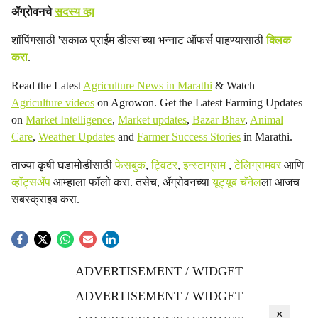
ॲग्रोवनचे
सदस्य व्हा
शॉपिंगसाठी 'सकाळ प्राईम डील्स'च्या भन्नाट ऑफर्स पाहण्यासाठी
क्लिक
करा
.
Read the Latest
Agriculture News in Marathi
& Watch
Agriculture videos
on Agrowon. Get the Latest Farming Updates
on
Market Intelligence
,
Market updates
,
Bazar Bhav
,
Animal
Care
,
Weather Updates
and
Farmer Success Stories
in Marathi.
ताज्या कृषी घडामोडींसाठी
फेसबुक
,
ट्विटर
,
इन्स्टाग्राम
,
टेलिग्रामवर
आणि
व्हॉट्सॲप
आम्हाला फॉलो करा. तसेच, ॲग्रोवनच्या
यूट्यूब चॅनेल
ला आजच
सबस्क्राइब करा.
ADVERTISEMENT / WIDGET
ADVERTISEMENT / WIDGET
×