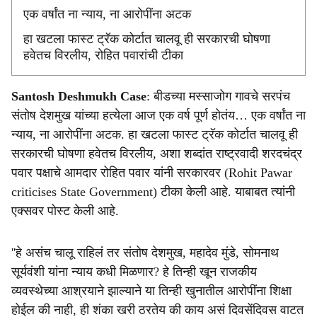
e
एक वर्षांत ना न्याय, ना आरोपींना अटक
हा खटला फास्ट ट्रॅक कोर्टात चालवू ही सरकारची घोषणा
हवेतच विरलीय, रोहित पवारांची टीका
Santosh Deshmukh Case
: बीडच्या मस्साजोग गावचे सरपंच
संतोष देशमुख यांच्या हत्येला आज एक वर्ष पूर्ण होतंय… एक वर्षांत ना
न्याय, ना आरोपींना अटक. हा खटला फास्ट ट्रॅक कोर्टात चालवू ही
सरकारची घोषणा हवेतच विरलीय, अशा शब्दांत राष्ट्रवादी शरदचंद्र
पवार पक्षाचे आमदार रोहित पवार यांनी सरकारवर (Rohit Pawar
criticises State Government) टीका केली आहे. याबाबत त्यांनी
एक्सवर पोस्ट केली आहे.
''हे असंच चालू राहिलं तर संतोष देशमुख, महादेव मुंडे, सोमनाथ
सूर्यवंशी यांना न्याय कधी मिळणार? हे तिन्ही खून राजकीय
व्यवस्थेच्या आश्रयाने झाल्याने या तिन्ही खुनातील आरोपींना शिक्षा
होईल की नाही, ही शंका खरी ठरतेय की काय असं दिवसेंदिवस वाटत