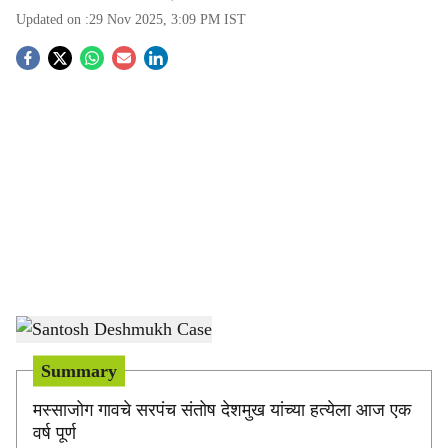
Updated on :
29 Nov 2025, 3:09 PM
IST
S
o
c
i
a
l
s
Santosh Deshmukh Case
-
(Source-X)
h
Summary
a
मस्साजोग गावचे सरपंच संतोष देशमुख यांच्या हत्येला आज एक
r
वर्ष पूर्ण