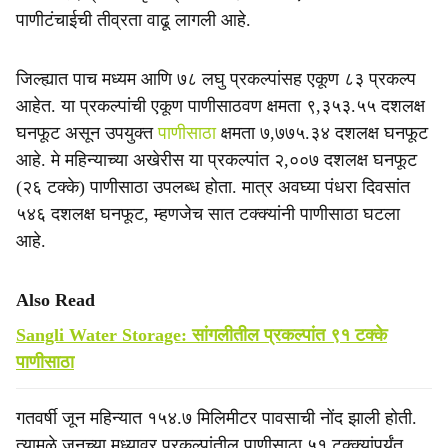
पाणीटंचाईची तीव्रता वाढू लागली आहे.
जिल्ह्यात पाच मध्यम आणि ७८ लघु प्रकल्पांसह एकूण ८३ प्रकल्प
आहेत. या प्रकल्पांची एकूण पाणीसाठवण क्षमता ९,३५३.५५ दशलक्ष
घनफूट असून उपयुक्त
पाणीसाठा
क्षमता ७,७७५.३४ दशलक्ष घनफूट
आहे. मे महिन्याच्या अखेरीस या प्रकल्पांत २,००७ दशलक्ष घनफूट
(२६ टक्के) पाणीसाठा उपलब्ध होता. मात्र अवघ्या पंधरा दिवसांत
५४६ दशलक्ष घनफूट, म्हणजेच सात टक्क्यांनी पाणीसाठा घटला
आहे.
Also Read
Sangli Water Storage: सांगलीतील प्रकल्पांत ९१ टक्के
पाणीसाठा
गतवर्षी जून महिन्यात १५४.७ मिलिमीटर पावसाची नोंद झाली होती.
त्यामुळे जूनच्या मध्यावर प्रकल्पांतील पाणीसाठा ५१ टक्क्यांपर्यंत