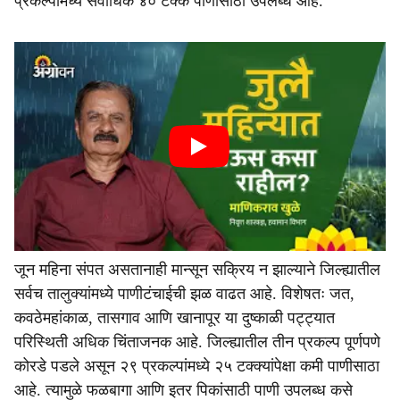
प्रकल्पांमध्ये सर्वाधिक ४० टक्के पाणीसाठा उपलब्ध आहे.
जून महिना संपत असतानाही मान्सून सक्रिय न झाल्याने जिल्ह्यातील
सर्वच तालुक्यांमध्ये पाणीटंचाईची झळ वाढत आहे. विशेषतः जत,
कवठेमहांकाळ, तासगाव आणि खानापूर या दुष्काळी पट्ट्यात
परिस्थिती अधिक चिंताजनक आहे. जिल्ह्यातील तीन प्रकल्प पूर्णपणे
कोरडे पडले असून २९ प्रकल्पांमध्ये २५ टक्क्यांपेक्षा कमी पाणीसाठा
आहे. त्यामुळे फळबागा आणि इतर पिकांसाठी पाणी उपलब्ध कसे