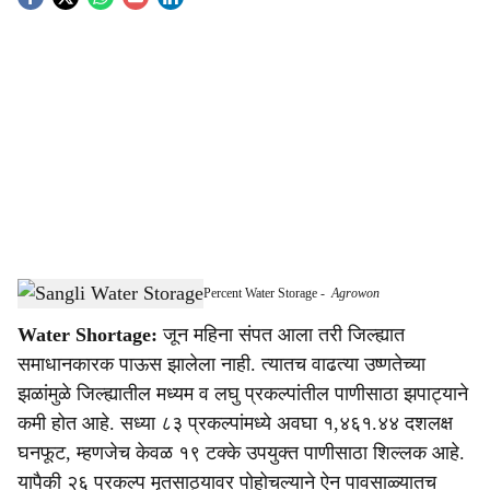
S
o
c
i
a
l
s
Sangli Reservoirs Left with Just 19 Percent Water Storage
-
Agrowon
h
Water Shortage:
जून महिना संपत आला तरी जिल्ह्यात
a
समाधानकारक पाऊस झालेला नाही. त्यातच वाढत्या उष्णतेच्या
r
झळांमुळे जिल्ह्यातील मध्यम व लघु प्रकल्पांतील पाणीसाठा झपाट्याने
कमी होत आहे. सध्या ८३ प्रकल्पांमध्ये अवघा १,४६१.४४ दशलक्ष
e
घनफूट, म्हणजेच केवळ १९ टक्के उपयुक्त पाणीसाठा शिल्लक आहे.
यापैकी २६ प्रकल्प मृतसाठ्यावर पोहोचल्याने ऐन पावसाळ्यातच