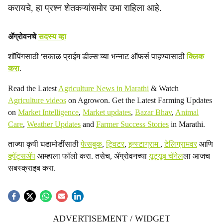
करायचे, हा प्रश्न शेतकऱ्यांसमोर उभा राहिला आहे.
ॲग्रोवनचे
सदस्य व्हा
शॉपिंगसाठी 'सकाळ प्राईम डील्स'च्या भन्नाट ऑफर्स पाहण्यासाठी
क्लिक
करा
.
Read the Latest
Agriculture News in Marathi
& Watch
Agriculture videos
on Agrowon. Get the Latest Farming Updates
on
Market Intelligence
,
Market updates
,
Bazar Bhav
,
Animal
Care
,
Weather Updates
and
Farmer Success Stories
in Marathi.
ताज्या कृषी घडामोडींसाठी
फेसबुक
,
ट्विटर
,
इन्स्टाग्राम
,
टेलिग्रामवर
आणि
व्हॉट्सॲप
आम्हाला फॉलो करा. तसेच, ॲग्रोवनच्या
यूट्यूब चॅनेल
ला आजच
सबस्क्राइब करा.
ADVERTISEMENT / WIDGET